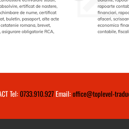
bsolvire, ertificat de nastere,
rapoarte contabi
e schimbare de nume, certificat
financiari, rapo
at, buletin, pasaport, alte acte
afaceri, scrisoa
te cetatenie romana, brevet,
economico financ
a, asigurare obligatorie RCA,
contabile, fiscal
CT Tel:
0733.910.927
Email:
office@toplevel-traduc