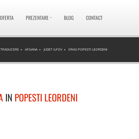
 OFERTA
PREZENTARE
BLOG
CONTACT
I TRADUCERE
AFGANA
JUDET ILFOV
ORAS POPESTI LEORDENI
A
IN
POPESTI LEORDENI