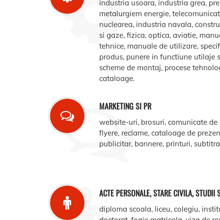
industria usoara, industria grea, pr
metalurgiem energie, telecomunicatii
nuclearea, industria navala, construct
si gaze, fizica, optica, aviatie, manua
tehnice, manuale de utilizare, specifi
produs, punere in functiune utilaje s
scheme de montaj, procese tehnologic
cataloage.
MARKETING SI PR
website-uri, brosuri, comunicate de
flyere, reclame, cataloage de prezent
publicitar, bannere, printuri, subtitr
ACTE PERSONALE, STARE CIVILA, STUDII 
diploma scoala, liceu, colegiu, instit
doctorat, foaie matricola, viza de r