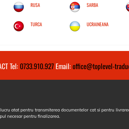
RUSA
SARBA
TURCA
UCRAINEANA
CT Tel:
0733.910.927
Email:
office@toplevel-traduc
cru atat pentru transmiterea documentelor cat si pentru livrarea
pul necesar pentru finalizarea.