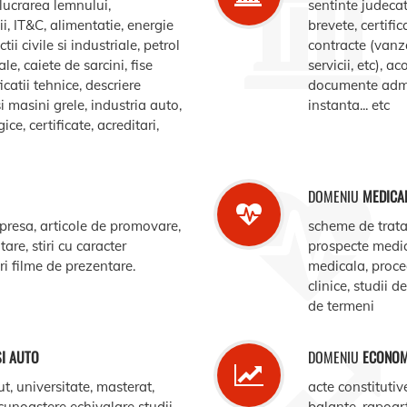
elucrarea lemnului,
sentinte judecat
, IT&C, alimentatie, energie
brevete, certific
ii civile si industriale, petrol
contracte (vanz
le, caiete de sarcini, fise
servicii, etc), 
catii tehnice, descriere
documente admin
i masini grele, industria auto,
instanta... etc
e, certificate, acreditari,
DOMENIU
MEDICA
 presa, articole de promovare,
scheme de trata
are, stiri cu caracter
prospecte medi
ari filme de prezentare.
medicala, procedu
clinice, studii d
de termeni
SI AUTO
DOMENIU
ECONOM
ut, universitate, masterat,
acte constitutiv
ecunoastere echivalare studii,
balante, rapoar