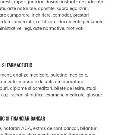
oresti, raport judiciar, dosare instante de judecata,
ate, acte notariale, apostile, supralegalizari,
are cumparare, inchiriere, comodat, prestari
acorduri comerciale, certificate, documente personale,
istrative, legi, acte normative, motivatii
L
SI
FARMACEUTIC
ment, analize medicale, buletine medicale,
camente, manuale de utilizare aparatura
ri, diplome si acreditari, bilete de iesire, studii
e caz, lucrari stiintifice, examene medicale, glosare
IC SI FINANCIAR BANCAR
e, hotarari AGA, extras de cont bancar, bilanturi,
te financiare, documente contabilitate primara,