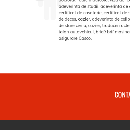
adeverinta de studii, adeverinta de a
certificat de casatorie, certificat d
de deces, cazier, adeverinta de celib
de stare civila, cazier, traduceri ac
talon autovehicul, brief/ brif masin
asigurare Casco.
CONTA