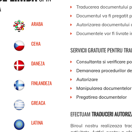
A
Traducerea documentului pu
Documentul va fi pregatit p
ARABA
Autorizarea documentului c
Documentele vor fi livrate i
CEHA
SERVICII GRATUITE PENTRU TR
Consultanta si verificare pos
DANEZA
Demanarea procedurilor de
Autorizare
FINLANDEZA
Manipularea documentelor
Pregatirea documentelor
GREACA
EFECTUAM
TRADUCERI AUTORIZ
LATINA
Biroul nostru realizeaza tra