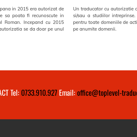
 pana in 2015 era autorizat de
Un traducator cu autorizatie a
are sa poata fi recunoscute in
si/sau a studiilor intreprin
atul Roman. Incepand cu 2015
pentru toate domeniile de act
 autorizatia se da doar pe unul
pe anumite domenii.
CT Tel:
0733.910.927
Email:
office@toplevel-traduc