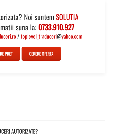
torizata? Noi suntem
SOLUTIA
rmatii suna la:
0733.910.927
duceri.ro
/
toplevel_traduceri
@
yahoo.com
RE PRET
CERERE OFERTA
UCERI AUTORIZATE?