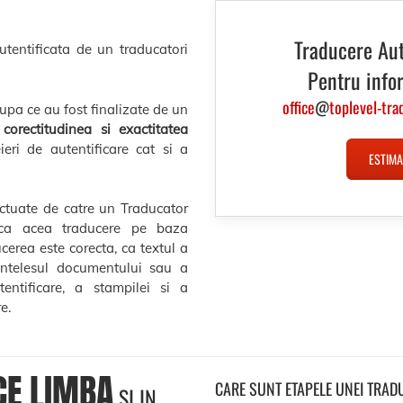
Traducere Au
utentificata de un traducatori
Pentru info
office
@
toplevel-tra
dupa ce au fost finalizate de un
a corectitudinea si exactitatea
eri de autentificare cat si a
ESTIMA
ectuate de catre un Traducator
ica acea traducere pe baza
ucerea este corecta, ca textul a
intelesul documentului sau a
entificare, a stampilei si a
e.
CE LIMBA
CARE SUNT ETAPELE UNEI TRAD
SI IN