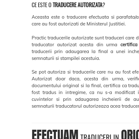
CE ESTE O
TRADUCERE AUTORIZATA
?
Aceasta este o traducere efectuata si parafata/a
care au fost autorizati de Ministerul Justitiei.
Practic traducerile autorizate sunt traduceri care 
traducator autorizat acesta din urma
certific
traducerii prin adaugarea la final a unei inchei
semnaturii si stampilei acestuia.
Se pot autoriza si traducerile care nu au fost ef
Autorizat doar daca, acesta din urma, verif
documentului original si la final, certifica ca trad
fost tradus in intregime, ca nu s-a modificat 
cuvintelor si prin adaugarea incheierii de aut
semnaturii traducatorul autorizeaza acea traducer
EFECTUAM
ORI
TRADUCERI IN