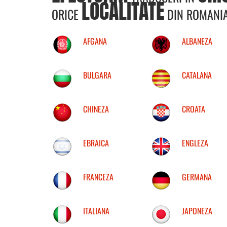
LOCALITATE
ORICE
DIN ROMANI
AFGANA
ALBANEZA
BULGARA
CATALANA
CHINEZA
CROATA
EBRAICA
ENGLEZA
FRANCEZA
GERMANA
ITALIANA
JAPONEZA