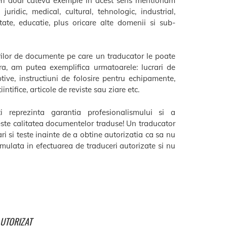
oferi doar cateva exemple in acest sens mentionam
uridic, medical, cultural, tehnologic, industrial,
citate, educatie, plus oricare alte domenii si sub-
rilor de documente pe care un traducator le poate
a, am putea exemplifica urmatoarele: lucrari de
tive, instructiuni de folosire pentru echipamente,
intifice, articole de reviste sau ziare etc.
ati reprezinta garantia profesionalismului si a
este calitatea documentelor traduse! Un traducator
ari si teste inainte de a obtine autorizatia ca sa nu
ulata in efectuarea de traduceri autorizate si nu
UTORIZAT