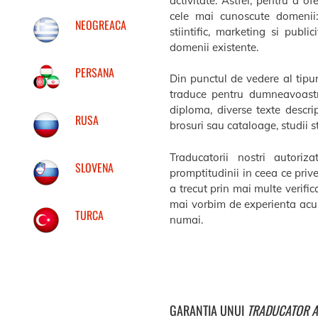
activitate. Astfel, pentru a 
cele mai cunoscute domenii: j
NEOGREACA
stiintific, marketing si publi
domenii existente.
PERSANA
Din punctul de vedere al tipu
traduce pentru dumneavoastr
diploma, diverse texte descrip
RUSA
brosuri sau cataloage, studii sti
Traducatorii nostri autoriz
SLOVENA
promptitudinii in ceea ce priv
a trecut prin mai multe verific
mai vorbim de experienta acum
TURCA
numai.
GARANTIA UNUI
TRADUCATOR A