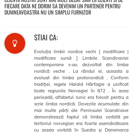
FIECARE DATA NE DORIM SA DEVENIM UN PARTENER PENTRU
DUMNEAVOASTRA NU UN SIMPLU FURNIZOR
STIAI CA:
Evoluția limbii nordice vechi [ modificare |
modificare sursă ] Limbile Scandinaviei
contemporane s-au dezvoltat din limba
nordică veche . La rândul ei, aceasta a
evoluat din limba protonordică . Conform
tradiției, regele Harald Hårfagre a unificat
toate regiunile Norvegiei în 872 . În acea
perioadă, alfabetul runic era folosit pentru a
scrie limba nordică. Dovezile acumulate din
mai multe părți ale Peninsulei Scandinave
demonstrează faptul că limba vorbită pe
teritoriul norvegian era foarte asemănătoare
cu aceea vorbită în Suedia și Danemarca