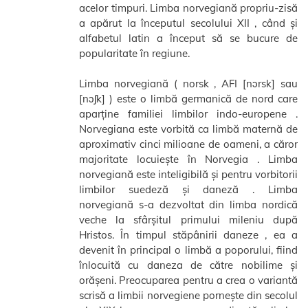
acelor timpuri. Limba norvegiană propriu-zisă
a apărut la începutul secolului XII , când și
alfabetul latin a început să se bucure de
popularitate în regiune.
Limba norvegiană ( norsk , AFI [nɔrsk] sau
[nɔʃk] ) este o limbă germanică de nord care
aparține familiei limbilor indo-europene .
Norvegiana este vorbită ca limbă maternă de
aproximativ cinci milioane de oameni, a căror
majoritate locuiește în Norvegia . Limba
norvegiană este inteligibilă și pentru vorbitorii
limbilor suedeză și daneză . Limba
norvegiană s-a dezvoltat din limba nordică
veche la sfârșitul primului mileniu după
Hristos. În timpul stăpânirii daneze , ea a
devenit în principal o limbă a poporului, fiind
înlocuită cu daneza de către nobilime și
orășeni. Preocuparea pentru a crea o variantă
scrisă a limbii norvegiene pornește din secolul