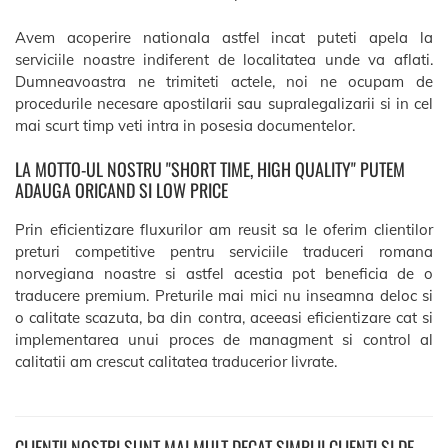
Avem acoperire nationala astfel incat puteti apela la
serviciile noastre indiferent de localitatea unde va aflati.
Dumneavoastra ne trimiteti actele, noi ne ocupam de
procedurile necesare apostilarii sau supralegalizarii si in cel
mai scurt timp veti intra in posesia documentelor.
LA MOTTO-UL NOSTRU "SHORT TIME, HIGH QUALITY" PUTEM
ADAUGA ORICAND SI LOW PRICE
Prin eficientizare fluxurilor am reusit sa le oferim clientilor
preturi competitive pentru serviciile traduceri romana
norvegiana noastre si astfel acestia pot beneficia de o
traducere premium. Preturile mai mici nu inseamna deloc si
o calitate scazuta, ba din contra, aceeasi eficientizare cat si
implementarea unui proces de managment si control al
calitatii am crescut calitatea traducerior livrate.
CLIENTII NOSTRI SUNT MAI MULT DECAT SIMPLII CLIENTI SI DE