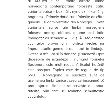
al XIX-lea ; ca urmare directă, limba
norvegiană contemporană folosește patru
variante scrise – bokmål , nynorsk , riksmål și
høgnorsk . Primele două sunt folosite de către
guvernul și administrația din Norvegia . Toate
variantele scrise ale limbii norvegiene
folosesc același alfabet, anume acel latin
îmbogățit cu semnele Æ , Ø și Å . Majoritatea
cuvintelor provin din nordica veche, iar
împrumuturile germane au intrat în limbajul
livresc. Astfel, ca și în daneză și suedeză (spre
deosebire de islandeză ), numărul formelor
flexionare este mult redus. Articolul hotărât
este postpus. Topica este de regulă de tip
SVO . Norvegiana și suedeza sunt de
asemenea limbi tonice , ceea ce înseamnă că
pronunțarea silabelor se servește de tonuri
diferite, prin care se schimbă semnificația
cuvântului.