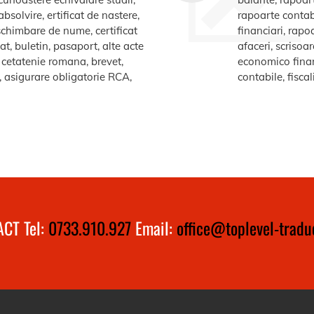
bsolvire, ertificat de nastere,
rapoarte contabi
e schimbare de nume, certificat
financiari, rapo
at, buletin, pasaport, alte acte
afaceri, scrisoa
te cetatenie romana, brevet,
economico financ
a, asigurare obligatorie RCA,
contabile, fiscal
CT Tel:
0733.910.927
Email:
office@toplevel-traduc