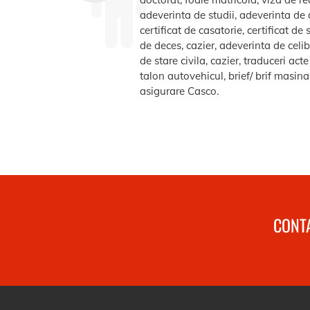
adeverinta de studii, adeverinta de a
certificat de casatorie, certificat d
de deces, cazier, adeverinta de celib
de stare civila, cazier, traduceri ac
talon autovehicul, brief/ brif masin
asigurare Casco.
CONTA