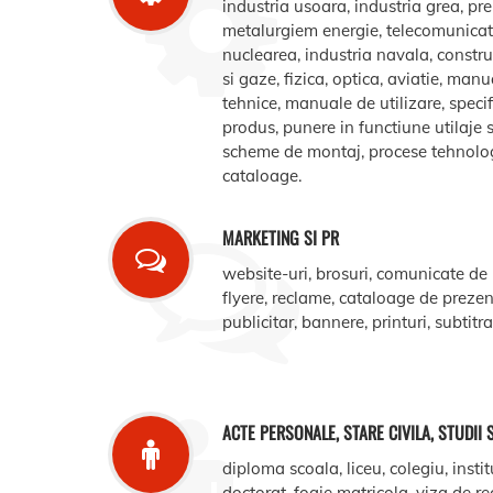
industria usoara, industria grea, pr
metalurgiem energie, telecomunicatii
nuclearea, industria navala, construct
si gaze, fizica, optica, aviatie, manua
tehnice, manuale de utilizare, specifi
produs, punere in functiune utilaje s
scheme de montaj, procese tehnologic
cataloage.
MARKETING SI PR
website-uri, brosuri, comunicate de
flyere, reclame, cataloage de prezent
publicitar, bannere, printuri, subtitr
ACTE PERSONALE, STARE CIVILA, STUDII 
diploma scoala, liceu, colegiu, instit
doctorat, foaie matricola, viza de r