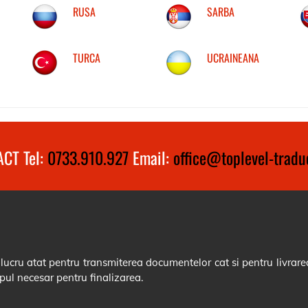
RUSA
SARBA
TURCA
UCRAINEANA
CT Tel:
0733.910.927
Email:
office@toplevel-traduc
cru atat pentru transmiterea documentelor cat si pentru livrarea
pul necesar pentru finalizarea.