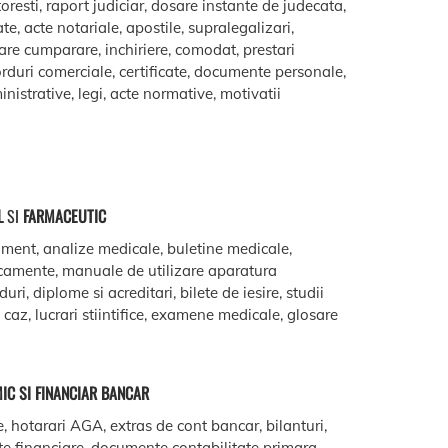
oresti, raport judiciar, dosare instante de judecata,
ate, acte notariale, apostile, supralegalizari,
are cumparare, inchiriere, comodat, prestari
acorduri comerciale, certificate, documente personale,
istrative, legi, acte normative, motivatii
L
SI
FARMACEUTIC
ment, analize medicale, buletine medicale,
camente, manuale de utilizare aparatura
ri, diplome si acreditari, bilete de iesire, studii
e caz, lucrari stiintifice, examene medicale, glosare
IC SI FINANCIAR BANCAR
e, hotarari AGA, extras de cont bancar, bilanturi,
te financiare, documente contabilitate primara,