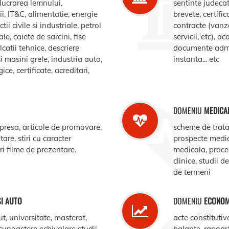
elucrarea lemnului,
sentinte judecat
, IT&C, alimentatie, energie
brevete, certific
ii civile si industriale, petrol
contracte (vanz
le, caiete de sarcini, fise
servicii, etc), 
catii tehnice, descriere
documente admin
i masini grele, industria auto,
instanta... etc
e, certificate, acreditari,
DOMENIU
MEDICA
 presa, articole de promovare,
scheme de trata
are, stiri cu caracter
prospecte medi
ari filme de prezentare.
medicala, procedu
clinice, studii d
de termeni
SI AUTO
DOMENIU
ECONOM
ut, universitate, masterat,
acte constitutiv
ecunoastere echivalare studii,
balante, rapoar