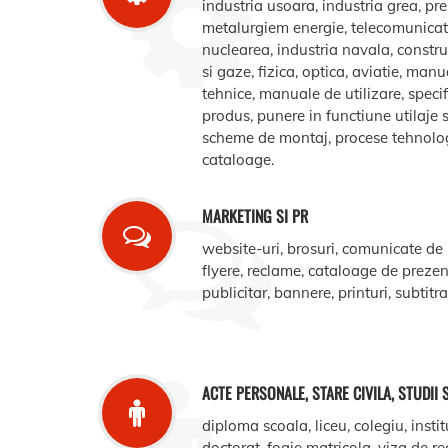
industria usoara, industria grea, pr
metalurgiem energie, telecomunicatii
nuclearea, industria navala, construct
si gaze, fizica, optica, aviatie, manua
tehnice, manuale de utilizare, specifi
produs, punere in functiune utilaje s
scheme de montaj, procese tehnologic
cataloage.
MARKETING SI PR
website-uri, brosuri, comunicate de
flyere, reclame, cataloage de prezent
publicitar, bannere, printuri, subtitr
ACTE PERSONALE, STARE CIVILA, STUDII 
diploma scoala, liceu, colegiu, instit
doctorat, foaie matricola, viza de r