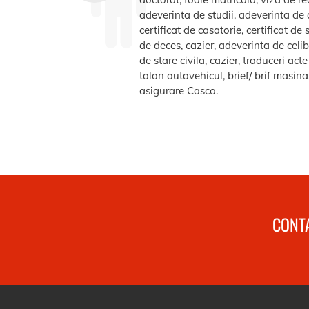
adeverinta de studii, adeverinta de a
certificat de casatorie, certificat d
de deces, cazier, adeverinta de celib
de stare civila, cazier, traduceri ac
talon autovehicul, brief/ brif masin
asigurare Casco.
CONTA