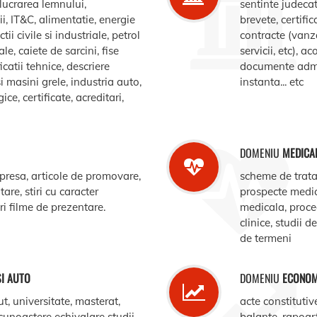
elucrarea lemnului,
sentinte judecat
, IT&C, alimentatie, energie
brevete, certific
ii civile si industriale, petrol
contracte (vanz
le, caiete de sarcini, fise
servicii, etc), 
catii tehnice, descriere
documente admin
i masini grele, industria auto,
instanta... etc
e, certificate, acreditari,
DOMENIU
MEDICA
 presa, articole de promovare,
scheme de trata
are, stiri cu caracter
prospecte medi
ari filme de prezentare.
medicala, procedu
clinice, studii d
de termeni
SI AUTO
DOMENIU
ECONOM
ut, universitate, masterat,
acte constitutiv
ecunoastere echivalare studii,
balante, rapoar