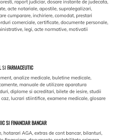
oresti, raport judiciar, dosare instante de judecata,
ate, acte notariale, apostile, supralegalizari,
are cumparare, inchiriere, comodat, prestari
acorduri comerciale, certificate, documente personale,
istrative, legi, acte normative, motivatii
L
SI
FARMACEUTIC
ment, analize medicale, buletine medicale,
camente, manuale de utilizare aparatura
ri, diplome si acreditari, bilete de iesire, studii
e caz, lucrari stiintifice, examene medicale, glosare
IC SI FINANCIAR BANCAR
e, hotarari AGA, extras de cont bancar, bilanturi,
te financiare, documente contabilitate primara,