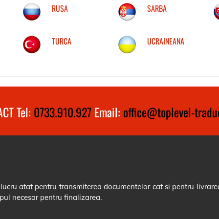
RUSA
SARBA
TURCA
UCRAINEANA
CT Tel:
0733.910.927
Email:
office@toplevel-traduc
cru atat pentru transmiterea documentelor cat si pentru livrarea
pul necesar pentru finalizarea.