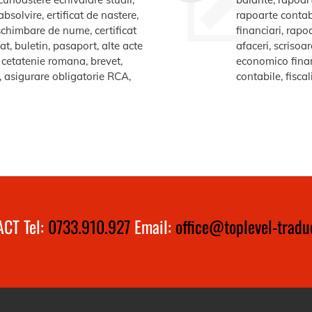
bsolvire, ertificat de nastere,
rapoarte contabi
e schimbare de nume, certificat
financiari, rapo
at, buletin, pasaport, alte acte
afaceri, scrisoa
te cetatenie romana, brevet,
economico financ
a, asigurare obligatorie RCA,
contabile, fiscal
CT Tel:
0733.910.927
Email:
office@toplevel-traduc