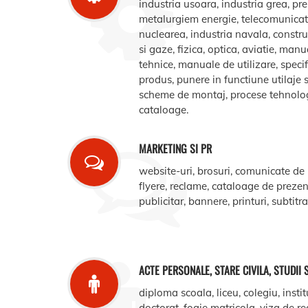
industria usoara, industria grea, pr
metalurgiem energie, telecomunicatii
nuclearea, industria navala, construct
si gaze, fizica, optica, aviatie, manua
tehnice, manuale de utilizare, specifi
produs, punere in functiune utilaje s
scheme de montaj, procese tehnologic
cataloage.
MARKETING SI PR
website-uri, brosuri, comunicate de
flyere, reclame, cataloage de prezent
publicitar, bannere, printuri, subtitr
ACTE PERSONALE, STARE CIVILA, STUDII 
diploma scoala, liceu, colegiu, instit
doctorat, foaie matricola, viza de r