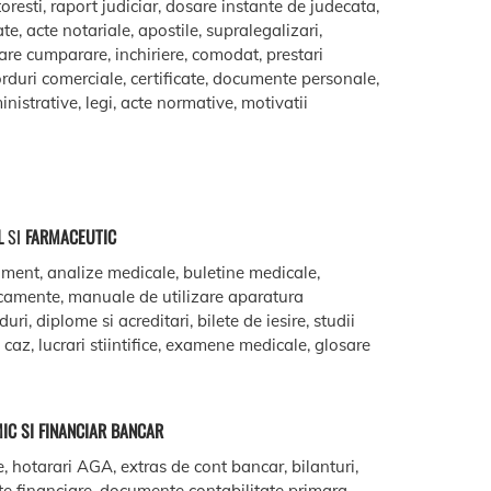
oresti, raport judiciar, dosare instante de judecata,
ate, acte notariale, apostile, supralegalizari,
are cumparare, inchiriere, comodat, prestari
acorduri comerciale, certificate, documente personale,
istrative, legi, acte normative, motivatii
L
SI
FARMACEUTIC
ment, analize medicale, buletine medicale,
camente, manuale de utilizare aparatura
ri, diplome si acreditari, bilete de iesire, studii
e caz, lucrari stiintifice, examene medicale, glosare
IC SI FINANCIAR BANCAR
e, hotarari AGA, extras de cont bancar, bilanturi,
te financiare, documente contabilitate primara,