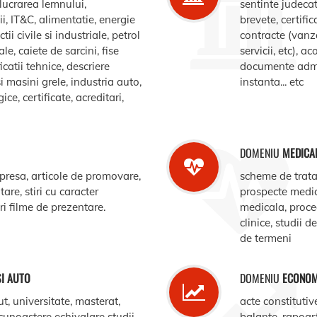
elucrarea lemnului,
sentinte judecat
, IT&C, alimentatie, energie
brevete, certific
ii civile si industriale, petrol
contracte (vanz
le, caiete de sarcini, fise
servicii, etc), 
catii tehnice, descriere
documente admin
i masini grele, industria auto,
instanta... etc
e, certificate, acreditari,
DOMENIU
MEDICA
 presa, articole de promovare,
scheme de trata
are, stiri cu caracter
prospecte medi
ari filme de prezentare.
medicala, procedu
clinice, studii d
de termeni
SI AUTO
DOMENIU
ECONOM
ut, universitate, masterat,
acte constitutiv
ecunoastere echivalare studii,
balante, rapoar