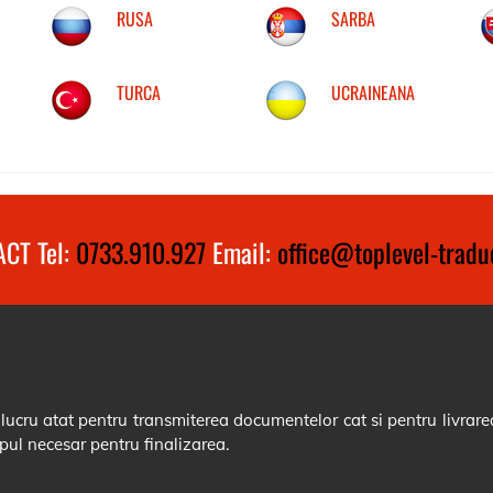
RUSA
SARBA
TURCA
UCRAINEANA
CT Tel:
0733.910.927
Email:
office@toplevel-traduc
cru atat pentru transmiterea documentelor cat si pentru livrarea
pul necesar pentru finalizarea.