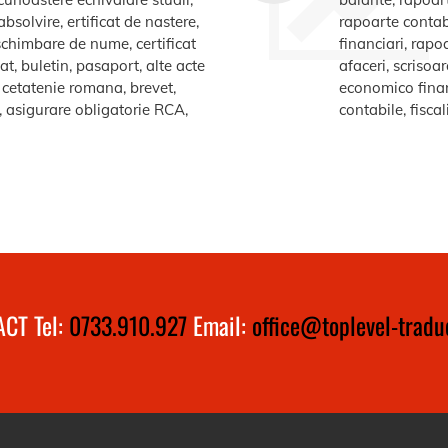
bsolvire, ertificat de nastere,
rapoarte contabi
e schimbare de nume, certificat
financiari, rapo
at, buletin, pasaport, alte acte
afaceri, scrisoa
te cetatenie romana, brevet,
economico financ
a, asigurare obligatorie RCA,
contabile, fiscal
CT Tel:
0733.910.927
Email:
office@toplevel-traduc