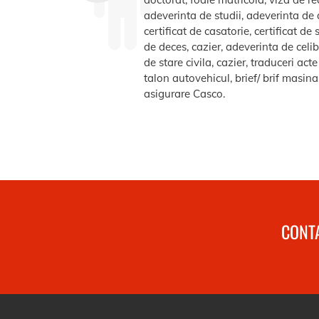
adeverinta de studii, adeverinta de a
certificat de casatorie, certificat d
de deces, cazier, adeverinta de celib
de stare civila, cazier, traduceri ac
talon autovehicul, brief/ brif masin
asigurare Casco.
CONTA