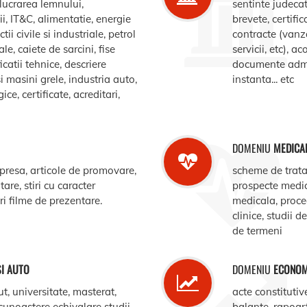
elucrarea lemnului,
sentinte judecat
, IT&C, alimentatie, energie
brevete, certific
ii civile si industriale, petrol
contracte (vanz
le, caiete de sarcini, fise
servicii, etc), 
catii tehnice, descriere
documente admin
i masini grele, industria auto,
instanta... etc
e, certificate, acreditari,
DOMENIU
MEDICA
 presa, articole de promovare,
scheme de trata
are, stiri cu caracter
prospecte medi
ari filme de prezentare.
medicala, procedu
clinice, studii d
de termeni
SI AUTO
DOMENIU
ECONOM
ut, universitate, masterat,
acte constitutiv
ecunoastere echivalare studii,
balante, rapoar