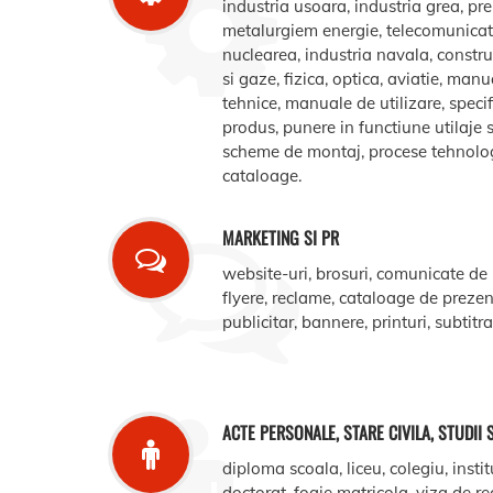
industria usoara, industria grea, pr
metalurgiem energie, telecomunicatii
nuclearea, industria navala, construct
si gaze, fizica, optica, aviatie, manua
tehnice, manuale de utilizare, specifi
produs, punere in functiune utilaje s
scheme de montaj, procese tehnologic
cataloage.
MARKETING SI PR
website-uri, brosuri, comunicate de
flyere, reclame, cataloage de prezent
publicitar, bannere, printuri, subtitr
ACTE PERSONALE, STARE CIVILA, STUDII 
diploma scoala, liceu, colegiu, instit
doctorat, foaie matricola, viza de r