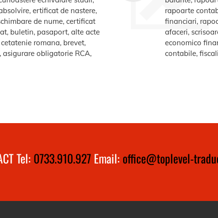
bsolvire, ertificat de nastere,
rapoarte contabi
e schimbare de nume, certificat
financiari, rapo
at, buletin, pasaport, alte acte
afaceri, scrisoa
te cetatenie romana, brevet,
economico financ
a, asigurare obligatorie RCA,
contabile, fiscal
CT Tel:
0733.910.927
Email:
office@toplevel-traduc