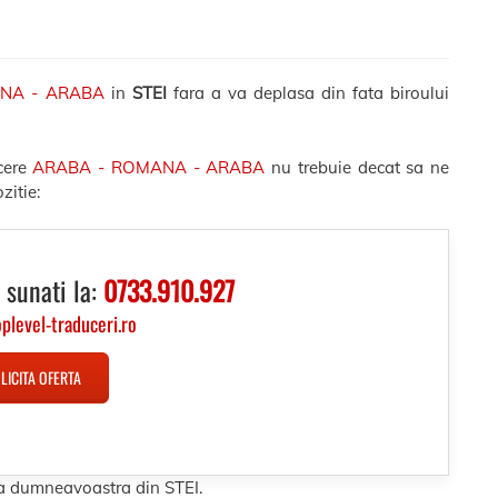
ANA - ARABA
in
STEI
fara a va deplasa din fata biroului
cere
ARABA - ROMANA - ARABA
nu trebuie decat sa ne
zitie:
 sunati la:
0733.910.927
oplevel-traduceri.ro
LICITA OFERTA
esa dumneavoastra din STEI.