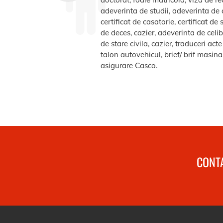
adeverinta de studii, adeverinta de a
certificat de casatorie, certificat d
de deces, cazier, adeverinta de celib
de stare civila, cazier, traduceri ac
talon autovehicul, brief/ brif masin
asigurare Casco.
CONTA