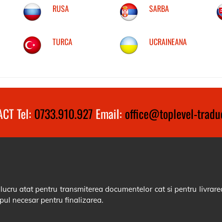
RUSA
SARBA
TURCA
UCRAINEANA
CT Tel:
0733.910.927
Email:
office@toplevel-traduc
cru atat pentru transmiterea documentelor cat si pentru livrarea
pul necesar pentru finalizarea.