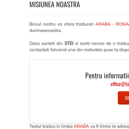
MISIUNEA NOASTRA
Biroul nostru va ofera traduceri
ARABA - ROM
dumneavoastra.
Daca sunteti din
STEI
si aveti nevoie de o tradu
contactati folosind una din metodele puse la dispo
Pentru informatii
office
@
t
SO
Textul tradus in limba
ARABA
va fi trimis la adr