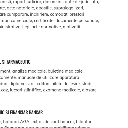
oresti, raport judiciar, dosare instante de judecata,
ate, acte notariale, apostile, supralegalizari,
are cumparare, inchiriere, comodat, prestari
acorduri comerciale, certificate, documente personale,
istrative, legi, acte normative, motivatii
L
SI
FARMACEUTIC
ment, analize medicale, buletine medicale,
camente, manuale de utilizare aparatura
ri, diplome si acreditari, bilete de iesire, studii
e caz, lucrari stiintifice, examene medicale, glosare
IC SI FINANCIAR BANCAR
e, hotarari AGA, extras de cont bancar, bilanturi,
te financiare, documente contabilitate primara,