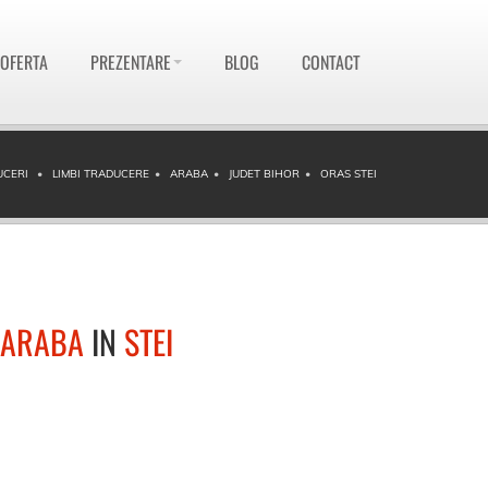
 OFERTA
PREZENTARE
BLOG
CONTACT
UCERI
LIMBI TRADUCERE
ARABA
JUDET BIHOR
ORAS STEI
ARABA
IN
STEI