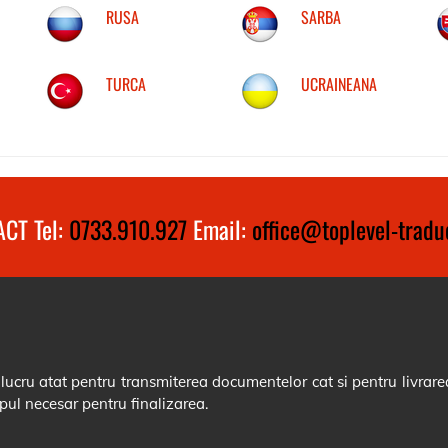
RUSA
SARBA
TURCA
UCRAINEANA
CT Tel:
0733.910.927
Email:
office@toplevel-traduc
cru atat pentru transmiterea documentelor cat si pentru livrarea
pul necesar pentru finalizarea.