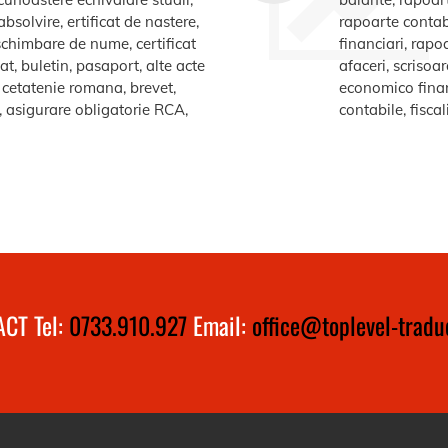
bsolvire, ertificat de nastere,
rapoarte contabi
e schimbare de nume, certificat
financiari, rapo
at, buletin, pasaport, alte acte
afaceri, scrisoa
te cetatenie romana, brevet,
economico financ
a, asigurare obligatorie RCA,
contabile, fiscal
CT Tel:
0733.910.927
Email:
office@toplevel-traduc