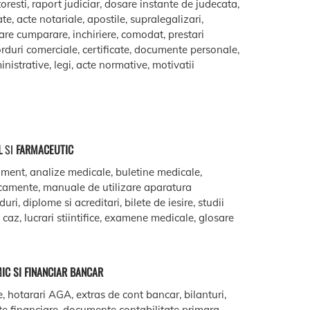
oresti, raport judiciar, dosare instante de judecata,
ate, acte notariale, apostile, supralegalizari,
are cumparare, inchiriere, comodat, prestari
acorduri comerciale, certificate, documente personale,
istrative, legi, acte normative, motivatii
L
SI
FARMACEUTIC
ment, analize medicale, buletine medicale,
camente, manuale de utilizare aparatura
ri, diplome si acreditari, bilete de iesire, studii
e caz, lucrari stiintifice, examene medicale, glosare
IC SI FINANCIAR BANCAR
e, hotarari AGA, extras de cont bancar, bilanturi,
te financiare, documente contabilitate primara,