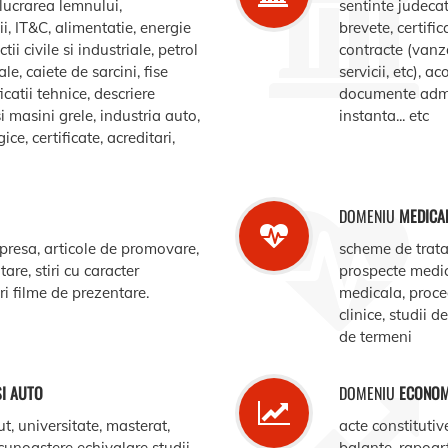
elucrarea lemnului,
sentinte judecat
, IT&C, alimentatie, energie
brevete, certific
ii civile si industriale, petrol
contracte (vanz
le, caiete de sarcini, fise
servicii, etc), 
catii tehnice, descriere
documente admin
i masini grele, industria auto,
instanta... etc
e, certificate, acreditari,
DOMENIU
MEDICA
 presa, articole de promovare,
scheme de trata
are, stiri cu caracter
prospecte medi
ari filme de prezentare.
medicala, procedu
clinice, studii d
de termeni
SI AUTO
DOMENIU
ECONOM
ut, universitate, masterat,
acte constitutiv
ecunoastere echivalare studii,
balante, rapoar