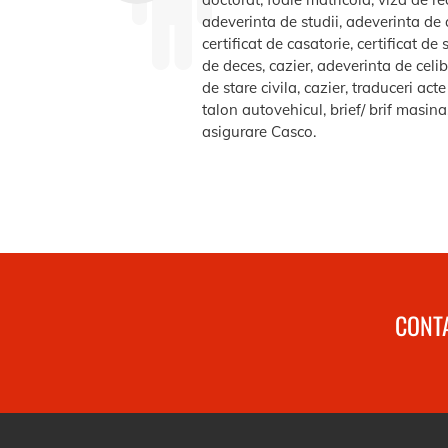
adeverinta de studii, adeverinta de a
certificat de casatorie, certificat d
de deces, cazier, adeverinta de celib
de stare civila, cazier, traduceri ac
talon autovehicul, brief/ brif masin
asigurare Casco.
CONTA