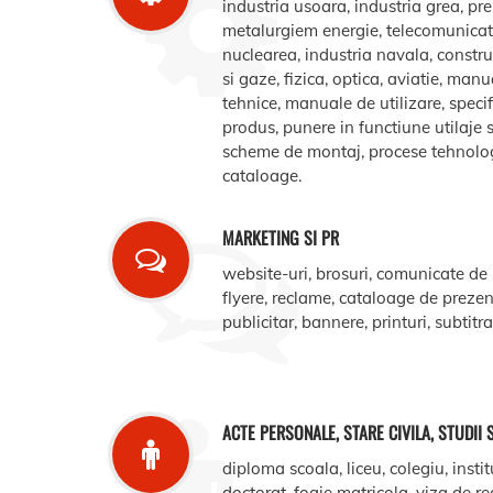
industria usoara, industria grea, pr
metalurgiem energie, telecomunicatii
nuclearea, industria navala, construct
si gaze, fizica, optica, aviatie, manua
tehnice, manuale de utilizare, specifi
produs, punere in functiune utilaje s
scheme de montaj, procese tehnologic
cataloage.
MARKETING SI PR
website-uri, brosuri, comunicate de
flyere, reclame, cataloage de prezent
publicitar, bannere, printuri, subtitr
ACTE PERSONALE, STARE CIVILA, STUDII 
diploma scoala, liceu, colegiu, instit
doctorat, foaie matricola, viza de r