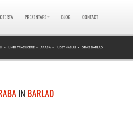
 OFERTA
PREZENTARE
BLOG
CONTACT
I
LIMBI TRADUCERE
ARABA
JUDET VASLUI
ORAS BARLAD
RABA
IN
BARLAD