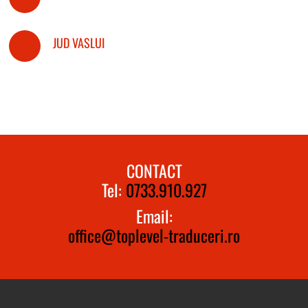
JUD VASLUI
CONTACT
Tel:
0733.910.927
Email:
office@toplevel-traduceri.ro