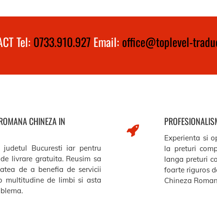
CT Tel:
0733.910.927
Email:
office@toplevel-traduc
 ROMANA CHINEZA IN
PROFESIONALISM
Experienta si op
 judetul Bucuresti iar pentru
la preturi comp
de livrare gratuita. Reusim sa
langa preturi c
itatea de a benefia de servicii
foarte riguros de
o multitudine de limbi si asta
Chineza Romana
roblema.