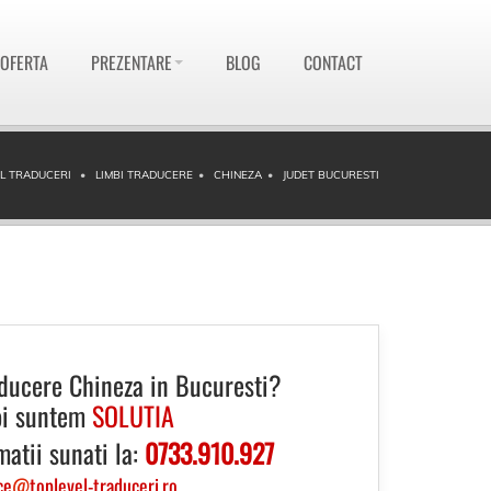
 OFERTA
PREZENTARE
BLOG
CONTACT
L TRADUCERI
LIMBI TRADUCERE
CHINEZA
JUDET BUCURESTI
ducere Chineza in Bucuresti?
i suntem
SOLUTIA
matii sunati la:
0733.910.927
ce
@
toplevel-traduceri.ro