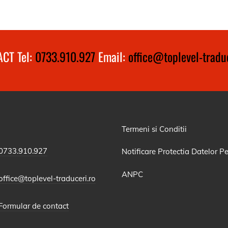
CT Tel:
0733.910.927
Email:
office@toplevel-traduc
Termeni si Conditii
0733.910.927
Notificare Protectia Datelor P
ANPC
office@toplevel-traduceri.ro
Formular de contact