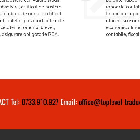
bsolvire, ertificat de nastere,
rapoarte contabi
e schimbare de nume, certificat
financiari, rapo
at, buletin, pasaport, alte acte
afaceri, scrisoa
te cetatenie romana, brevet,
economico financ
a, asigurare obligatorie RCA,
contabile, fiscal
CT Tel:
0733.910.927
Email:
office@toplevel-traduc