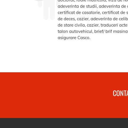
adeverinta de studii, adeverinta de a
certificat de casatorie, certificat d
de deces, cazier, adeverinta de celib
de stare civila, cazier, traduceri ac
talon autovehicul, brief/ brif masin
asigurare Casco.
CONTA