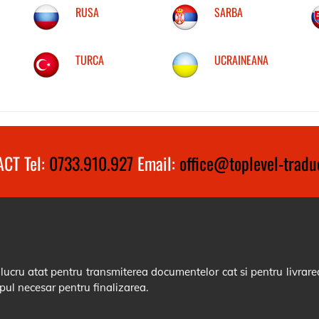
RUSA
SARBA
TURCA
UCRAINEANA
CT Tel:
0733.910.927
Email:
office@toplevel-traduc
cru atat pentru transmiterea documentelor cat si pentru livrarea
pul necesar pentru finalizarea.