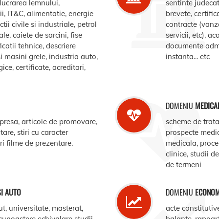
elucrarea lemnului,
sentinte judecat
, IT&C, alimentatie, energie
brevete, certific
ii civile si industriale, petrol
contracte (vanz
le, caiete de sarcini, fise
servicii, etc), 
catii tehnice, descriere
documente admin
i masini grele, industria auto,
instanta... etc
e, certificate, acreditari,
DOMENIU
MEDICA
 presa, articole de promovare,
scheme de trata
are, stiri cu caracter
prospecte medi
ari filme de prezentare.
medicala, procedu
clinice, studii d
de termeni
SI AUTO
DOMENIU
ECONOM
ut, universitate, masterat,
acte constitutiv
ecunoastere echivalare studii,
balante, rapoar