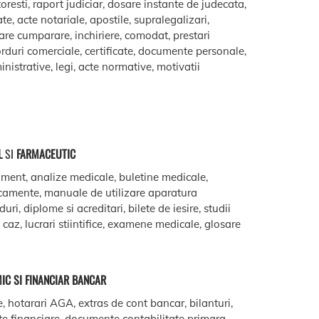
oresti, raport judiciar, dosare instante de judecata,
ate, acte notariale, apostile, supralegalizari,
are cumparare, inchiriere, comodat, prestari
acorduri comerciale, certificate, documente personale,
istrative, legi, acte normative, motivatii
L
SI
FARMACEUTIC
ment, analize medicale, buletine medicale,
camente, manuale de utilizare aparatura
ri, diplome si acreditari, bilete de iesire, studii
e caz, lucrari stiintifice, examene medicale, glosare
IC SI FINANCIAR BANCAR
e, hotarari AGA, extras de cont bancar, bilanturi,
te financiare, documente contabilitate primara,