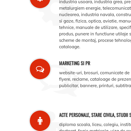
industria usoara, industria grea, pr
metalurgiem energie, telecomunicatii
nuclearea, industria navala, construct
si gaze, fizica, optica, aviatie, manua
tehnice, manuale de utilizare, specifi
produs, punere in functiune utilaje s
scheme de montaj, procese tehnologic
cataloage.
MARKETING SI PR
website-uri, brosuri, comunicate de
flyere, reclame, cataloage de prezent
publicitar, bannere, printuri, subtitr
ACTE PERSONALE, STARE CIVILA, STUDII 
diploma scoala, liceu, colegiu, instit
doctorat, foaie matricola, viza de r