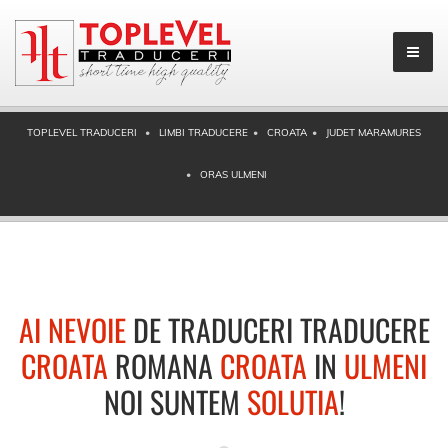
TOPLEVEL TRADUCERI
LIMBI TRADUCERE
CROATA
JUDET MARAMURES
ORAS ULMENI
AI NEVOIE
DE TRADUCERI TRADUCERE
CROATA
ROMANA
CROATA
IN
ULMENI
NOI SUNTEM
SOLUTIA
!