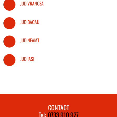
JUD VRANCEA
JUD BACAU
JUD NEAMT
JUD IASI
CONTACT
Tel:
0733.910.927