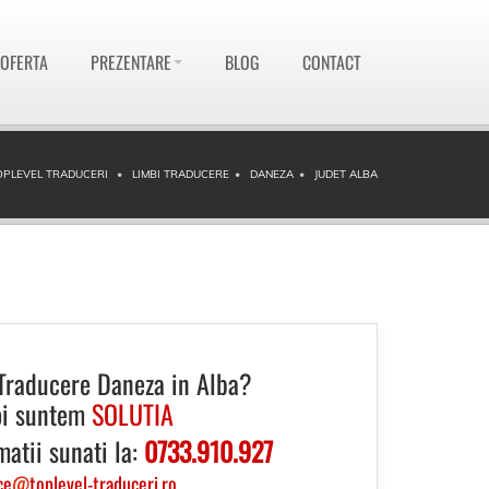
 OFERTA
PREZENTARE
BLOG
CONTACT
OPLEVEL TRADUCERI
LIMBI TRADUCERE
DANEZA
JUDET ALBA
Traducere Daneza in Alba?
i suntem
SOLUTIA
matii sunati la:
0733.910.927
ce
@
toplevel-traduceri.ro