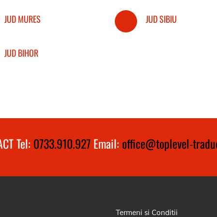
JUD MURES
JUD SIBIU
JUD BIHOR
CT Tel:
0733.910.927
Email:
office@toplevel-traduc
Termeni si Conditii