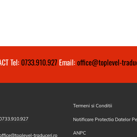
CT Tel:
0733.910.927
Email:
office@toplevel-traduc
Termeni si Conditii
0733.910.927
Notificare Protectia Datelor P
ANPC
office@toplevel-traduceri.ro