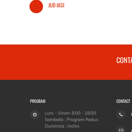
JUD IASI
CONTA
PROGRAM
CONTACT
Luni - Vineri: 8:00 - 18:00
Sambata : Program Redus
Duminica : Inchis