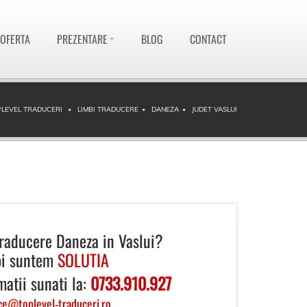
 OFERTA
PREZENTARE
BLOG
CONTACT
LEVEL TRADUCERI
LIMBI TRADUCERE
DANEZA
JUDET VASLUI
raducere Daneza in Vaslui?
i suntem
SOLUTIA
matii sunati la:
0733.910.927
ce
@
toplevel-traduceri.ro