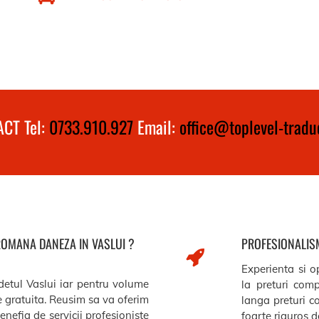
CT Tel:
0733.910.927
Email:
office@toplevel-traduc
ROMANA DANEZA IN VASLUI ?
PROFESIONALISM
Experienta si op
udetul Vaslui iar pentru volume
la preturi comp
re gratuita. Reusim sa va oferim
langa preturi c
benefia de servicii profesioniste
foarte riguros de