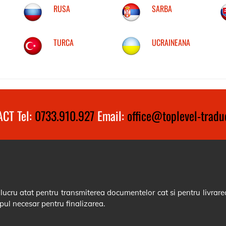
RUSA
SARBA
TURCA
UCRAINEANA
CT Tel:
0733.910.927
Email:
office@toplevel-traduc
cru atat pentru transmiterea documentelor cat si pentru livrarea
pul necesar pentru finalizarea.