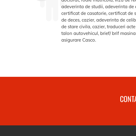
adeverinta de studii, adeverinta de a
certificat de casatorie, certificat d
de deces, cazier, adeverinta de celib
de stare civila, cazier, traduceri ac
talon autovehicul, brief/ brif masin
asigurare Casco.
CONTA