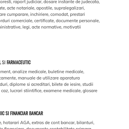
oresti, raport judiciar, dosare instante de judecata,
ate, acte notariale, apostile, supralegalizari,
are cumparare, inchiriere, comodat, prestari
acorduri comerciale, certificate, documente personale,
istrative, legi, acte normative, motivatii
L
SI
FARMACEUTIC
ment, analize medicale, buletine medicale,
camente, manuale de utilizare aparatura
ri, diplome si acreditari, bilete de iesire, studii
e caz, lucrari stiintifice, examene medicale, glosare
IC SI FINANCIAR BANCAR
e, hotarari AGA, extras de cont bancar, bilanturi,
te financiare, documente contabilitate primara,