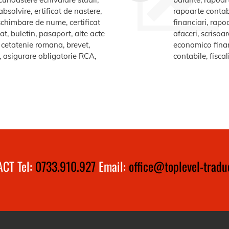
bsolvire, ertificat de nastere,
rapoarte contabi
e schimbare de nume, certificat
financiari, rapo
at, buletin, pasaport, alte acte
afaceri, scrisoa
te cetatenie romana, brevet,
economico financ
a, asigurare obligatorie RCA,
contabile, fiscal
CT Tel:
0733.910.927
Email:
office@toplevel-traduc