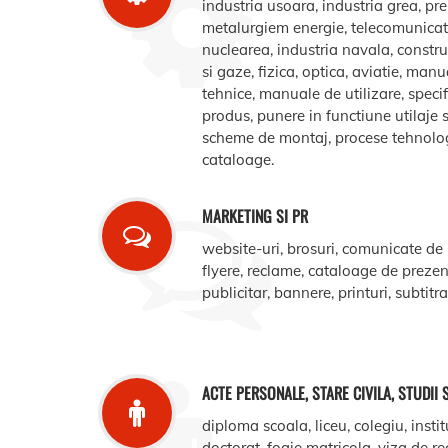
industria usoara, industria grea, pr
metalurgiem energie, telecomunicatii
nuclearea, industria navala, construct
si gaze, fizica, optica, aviatie, manua
tehnice, manuale de utilizare, specifi
produs, punere in functiune utilaje s
scheme de montaj, procese tehnologic
cataloage.
MARKETING SI PR
website-uri, brosuri, comunicate de
flyere, reclame, cataloage de prezent
publicitar, bannere, printuri, subtitr
ACTE PERSONALE, STARE CIVILA, STUDII 
diploma scoala, liceu, colegiu, instit
doctorat, foaie matricola, viza de r