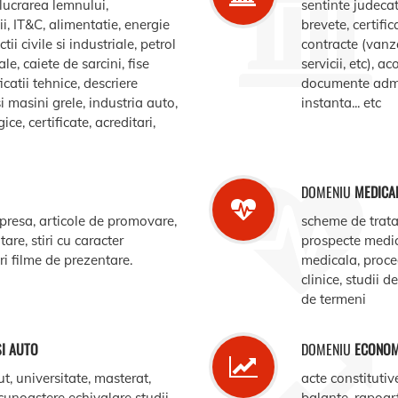
elucrarea lemnului,
sentinte judecat
, IT&C, alimentatie, energie
brevete, certific
ii civile si industriale, petrol
contracte (vanz
le, caiete de sarcini, fise
servicii, etc), 
catii tehnice, descriere
documente admin
i masini grele, industria auto,
instanta... etc
e, certificate, acreditari,
DOMENIU
MEDICA
 presa, articole de promovare,
scheme de trata
are, stiri cu caracter
prospecte medi
ari filme de prezentare.
medicala, procedu
clinice, studii d
de termeni
SI AUTO
DOMENIU
ECONOM
ut, universitate, masterat,
acte constitutiv
ecunoastere echivalare studii,
balante, rapoar