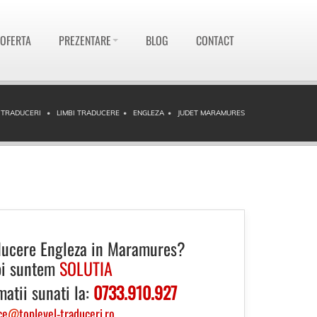
 OFERTA
PREZENTARE
BLOG
CONTACT
 TRADUCERI
LIMBI TRADUCERE
ENGLEZA
JUDET MARAMURES
ducere Engleza in Maramures?
i suntem
SOLUTIA
matii sunati la:
0733.910.927
ce
@
toplevel-traduceri.ro