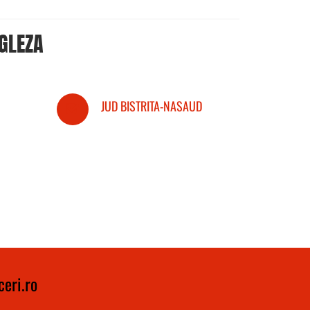
GLEZA
JUD BISTRITA-NASAUD
eri.ro