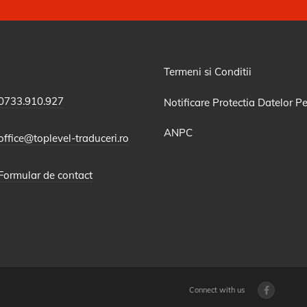
Termeni si Conditii
0733.910.927
Notificare Protectia Datelor P
ANPC
office@toplevel-traduceri.ro
Formular de contact
Connect with us