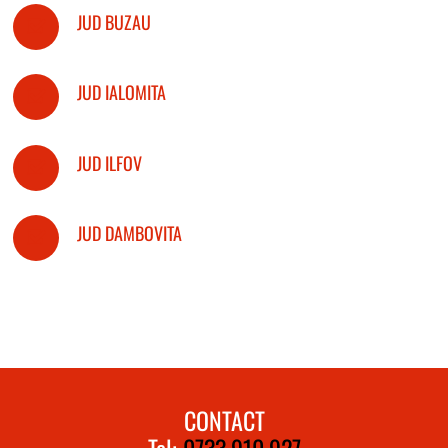
JUD BUZAU
JUD IALOMITA
JUD ILFOV
JUD DAMBOVITA
CONTACT
Tel:
0733.910.927