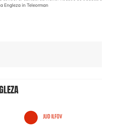
a Engleza in Teleorman
GLEZA
JUD ILFOV