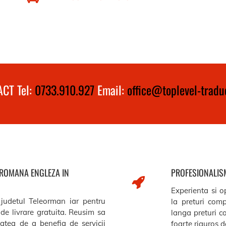
CT Tel:
0733.910.927
Email:
office@toplevel-traduc
 ROMANA ENGLEZA IN
PROFESIONALISM
Experienta si op
 judetul Teleorman iar pentru
la preturi comp
de livrare gratuita. Reusim sa
langa preturi c
itatea de a benefia de servicii
foarte riguros de