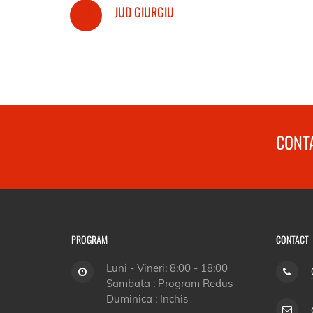
JUD GIURGIU
CONTA
PROGRAM
CONTACT
Luni - Vineri: 8:00 - 18:00
Sambata : Program Redus
Duminica : Inchis