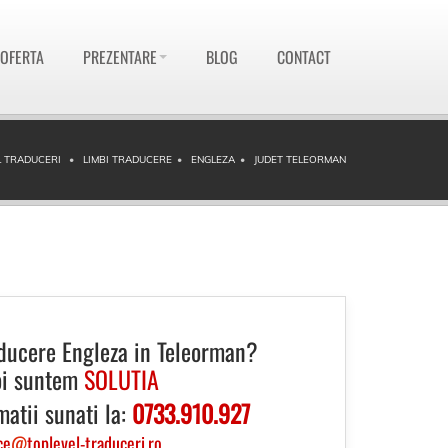
 OFERTA
PREZENTARE
BLOG
CONTACT
 TRADUCERI
LIMBI TRADUCERE
ENGLEZA
JUDET TELEORMAN
ducere Engleza in Teleorman?
i suntem
SOLUTIA
matii sunati la:
0733.910.927
ce
@
toplevel-traduceri.ro