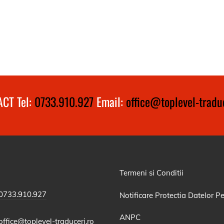
CT Tel:
0733.910.927
Email:
office@toplevel-traduc
Termeni si Conditii
0733.910.927
Notificare Protectia Datelor P
ANPC
office@toplevel-traduceri.ro