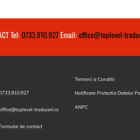
CT Tel:
0733.910.927
Email:
office@toplevel-traduc
Termeni si Conditii
0733.910.927
Notificare Protectia Datelor P
ANPC
office@toplevel-traduceri.ro
Formular de contact