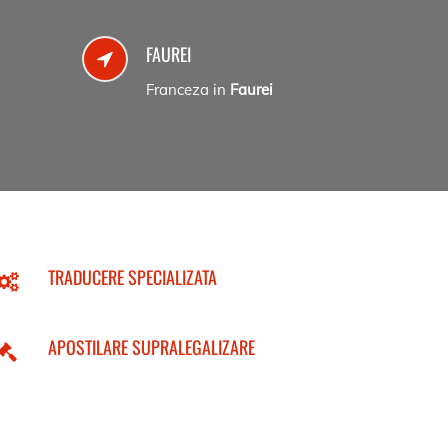
FAUREI
Franceza in
Faurei
TRADUCERE SPECIALIZATA
APOSTILARE SUPRALEGALIZARE