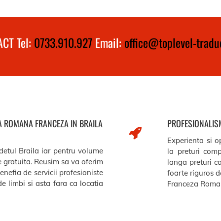
CT Tel:
0733.910.927
Email:
office@toplevel-traduc
ZA ROMANA FRANCEZA IN BRAILA
PROFESIONALISM
Experienta si op
udetul Braila iar pentru volume
la preturi comp
re gratuita. Reusim sa va oferim
langa preturi c
benefia de servicii profesioniste
foarte riguros de
e limbi si asta fara ca locatia
Franceza Roman