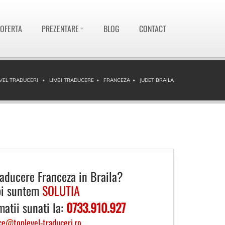
 OFERTA
PREZENTARE
BLOG
CONTACT
VEL TRADUCERI
LIMBI TRADUCERE
FRANCEZA
JUDET BRAILA
raducere Franceza in Braila?
i suntem
SOLUTIA
matii sunati la:
0733.910.927
ce
@
toplevel-traduceri.ro