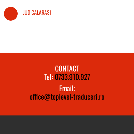
JUD CALARASI
CONTACT
Tel:
0733.910.927
Email:
office@toplevel-traduceri.ro