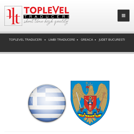
TOPLEVEL TRADUCERI
LIMBI TRADUCERE
GREACA
JUDET BUCURESTI