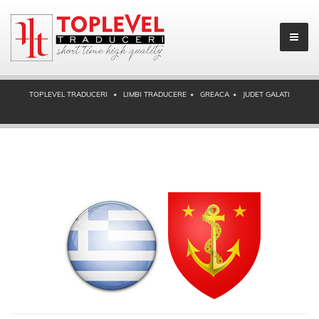
TOPLEVEL TRADUCERI
LIMBI TRADUCERE
GREACA
JUDET GALATI