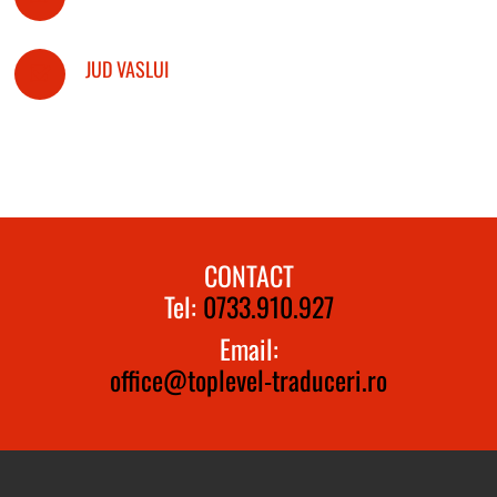
JUD VASLUI
CONTACT
Tel:
0733.910.927
Email:
office@toplevel-traduceri.ro