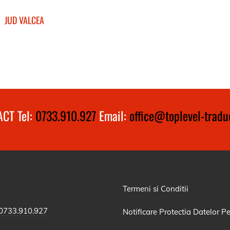
JUD VALCEA
CT Tel:
0733.910.927
Email:
office@toplevel-traduc
Termeni si Conditii
0733.910.927
Notificare Protectia Datelor P