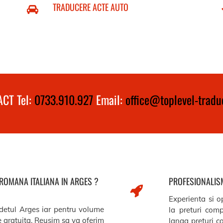
TRADUCERE ACTE AUTO
CT Tel:
0733.910.927
Email:
office@toplevel-traduc
 ROMANA ITALIANA IN ARGES ?
PROFESIONALISM
Experienta si op
udetul Arges iar pentru volume
la preturi comp
re gratuita. Reusim sa va oferim
langa preturi c