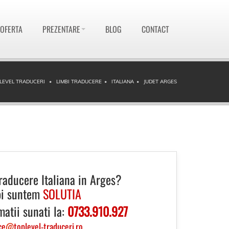
 OFERTA
PREZENTARE
BLOG
CONTACT
LEVEL TRADUCERI
LIMBI TRADUCERE
ITALIANA
JUDET ARGES
raducere Italiana in Arges?
i suntem
SOLUTIA
matii sunati la:
0733.910.927
ce
@
toplevel-traduceri.ro