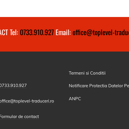
CT Tel:
0733.910.927
Email:
office@toplevel-traduc
Termeni si Conditii
0733.910.927
Notificare Protectia Datelor P
ANPC
office@toplevel-traduceri.ro
Formular de contact