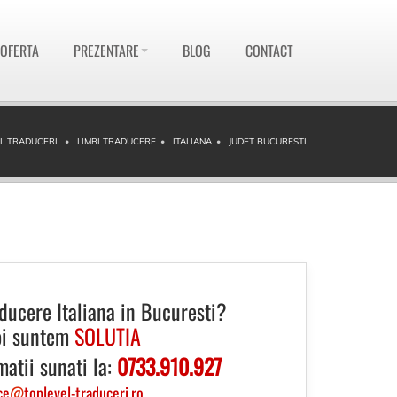
 OFERTA
PREZENTARE
BLOG
CONTACT
L TRADUCERI
LIMBI TRADUCERE
ITALIANA
JUDET BUCURESTI
ducere Italiana in Bucuresti?
i suntem
SOLUTIA
matii sunati la:
0733.910.927
ce
@
toplevel-traduceri.ro