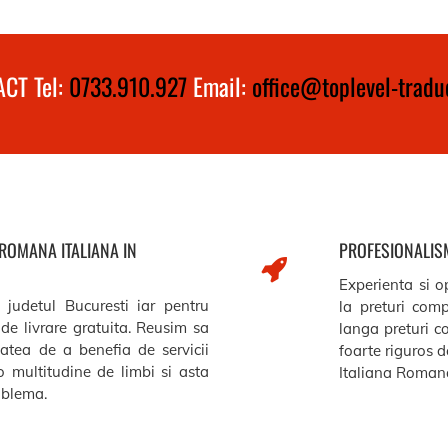
CT Tel:
0733.910.927
Email:
office@toplevel-traduc
 ROMANA ITALIANA IN
PROFESIONALISM
Experienta si op
 judetul Bucuresti iar pentru
la preturi comp
de livrare gratuita. Reusim sa
langa preturi c
itatea de a benefia de servicii
foarte riguros de
o multitudine de limbi si asta
Italiana Romana
roblema.