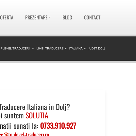
 OFERTA
PREZENTARE
BLOG
CONTACT
OPLEVEL TRADUCERI
LIMBI TRADUCERE
ITALIANA
JUDET DOLJ
Traducere Italiana in Dolj?
i suntem
SOLUTIA
matii sunati la:
0733.910.927
ce
@
toplevel-traduceri.ro