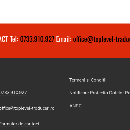
CT Tel:
0733.910.927
Email:
office@toplevel-traduc
Termeni si Conditii
0733.910.927
Notificare Protectia Datelor P
ANPC
office@toplevel-traduceri.ro
Formular de contact