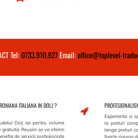
CT Tel:
0733.910.927
Email:
office@toplevel-traduc
 ROMANA ITALIANA IN DOLJ ?
PROFESIONALISM
Experienta si op
judetul Dolj iar pentru volume
la preturi comp
re gratuita. Reusim sa va oferim
langa preturi c
benefia de servicii profesioniste
foarte riguros de