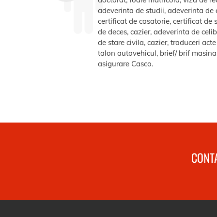
adeverinta de studii, adeverinta de a
certificat de casatorie, certificat d
de deces, cazier, adeverinta de celib
de stare civila, cazier, traduceri ac
talon autovehicul, brief/ brif masin
asigurare Casco.
CONTA