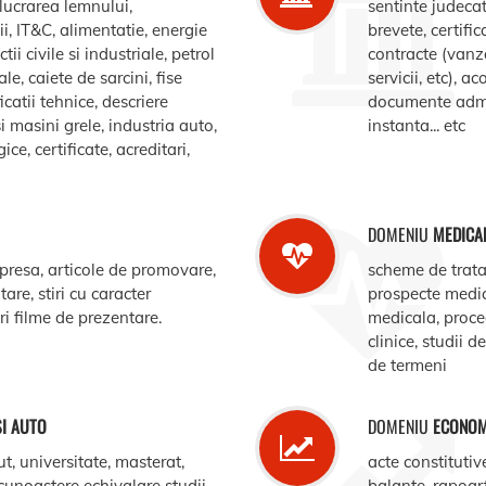
elucrarea lemnului,
sentinte judecat
, IT&C, alimentatie, energie
brevete, certific
ii civile si industriale, petrol
contracte (vanz
le, caiete de sarcini, fise
servicii, etc), 
catii tehnice, descriere
documente admin
i masini grele, industria auto,
instanta... etc
e, certificate, acreditari,
DOMENIU
MEDICA
 presa, articole de promovare,
scheme de trata
are, stiri cu caracter
prospecte medi
ari filme de prezentare.
medicala, procedu
clinice, studii d
de termeni
SI AUTO
DOMENIU
ECONOM
ut, universitate, masterat,
acte constitutiv
ecunoastere echivalare studii,
balante, rapoar