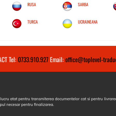
RUSA
SARBA
TURCA
UCRAINEANA
CT Tel:
0733.910.927
Email:
office@toplevel-traduc
cru atat pentru transmiterea documentelor cat si pentru livrarea
pul necesar pentru finalizarea.