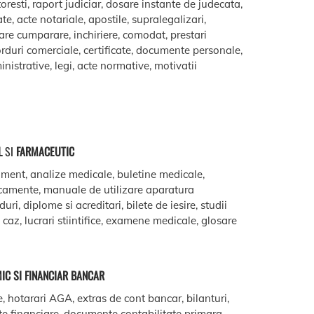
oresti, raport judiciar, dosare instante de judecata,
ate, acte notariale, apostile, supralegalizari,
are cumparare, inchiriere, comodat, prestari
acorduri comerciale, certificate, documente personale,
istrative, legi, acte normative, motivatii
L
SI
FARMACEUTIC
ment, analize medicale, buletine medicale,
camente, manuale de utilizare aparatura
ri, diplome si acreditari, bilete de iesire, studii
e caz, lucrari stiintifice, examene medicale, glosare
IC SI FINANCIAR BANCAR
e, hotarari AGA, extras de cont bancar, bilanturi,
te financiare, documente contabilitate primara,