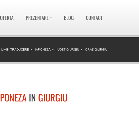
 OFERTA
PREZENTARE
BLOG
CONTACT
LIMBI TRADUCERE
JAPONEZA
JUDET GIURGIU
ORAS GIURGIU
APONEZA
IN
GIURGIU