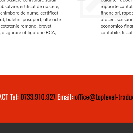
bsolvire, ertificat de nastere,
rapoarte contabi
e schimbare de nume, certificat
financiari, rapo
at, buletin, pasaport, alte acte
afaceri, scrisoa
te cetatenie romana, brevet,
economico financ
a, asigurare obligatorie RCA,
contabile, fiscal
CT Tel:
0733.910.927
Email:
office@toplevel-traduc