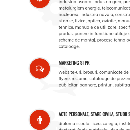
industria usoara, industria grea, pr
metalurgiem energie, telecomunicatii
nuclearea, industria navala, construct
si gaze, fizica, optica, aviatie, manua
tehnice, manuale de utilizare, specifi
produs, punere in functiune utilaje s
scheme de montaj, procese tehnologic
cataloage.
MARKETING SI PR
website-uri, brosuri, comunicate de
flyere, reclame, cataloage de prezent
publicitar, bannere, printuri, subtitr
ACTE PERSONALE, STARE CIVILA, STUDII 
diploma scoala, liceu, colegiu, instit
doctorat, foaie matricola, viza de r