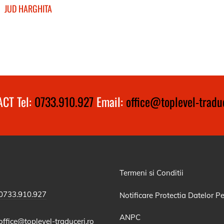
JUD HARGHITA
CT Tel:
0733.910.927
Email:
office@toplevel-traduc
Termeni si Conditii
0733.910.927
Notificare Protectia Datelor P
ANPC
office@toplevel-traduceri.ro