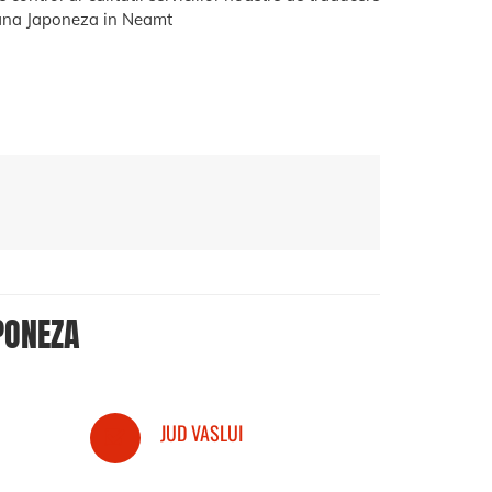
na Japoneza in Neamt
PONEZA
JUD VASLUI