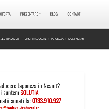
 OFERTA
PREZENTARE
BLOG
CONTACT
EVEL TRADUCERI
LIMBI TRADUCERE
JAPONEZA
JUDET NEAMT
raducere Japoneza in Neamt?
i suntem
SOLUTIA
matii sunati la:
0733.910.927
ce
@
toplevel-traduceri.ro