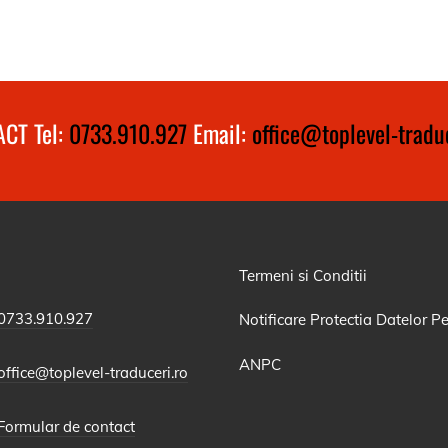
CT Tel:
0733.910.927
Email:
office@toplevel-traduc
Termeni si Conditii
0733.910.927
Notificare Protectia Datelor P
ANPC
office@toplevel-traduceri.ro
Formular de contact