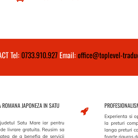
CT Tel:
0733.910.927
Email:
office@toplevel-traduc
ZA ROMANA JAPONEZA IN SATU
PROFESIONALISM
Experienta si op
 judetul Satu Mare iar pentru
la preturi comp
de livrare gratuita. Reusim sa
langa preturi c
itatea de a benefia de servicii
foarte riguros de