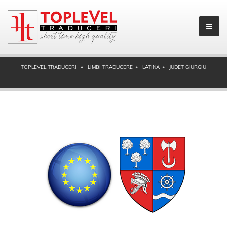
TOPLEVEL TRADUCERI
LIMBI TRADUCERE
LATINA
JUDET GIURGIU