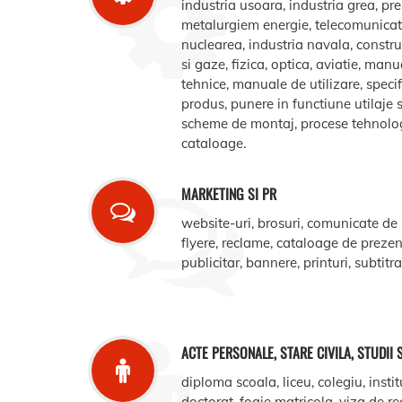
industria usoara, industria grea, pr
metalurgiem energie, telecomunicatii
nuclearea, industria navala, construct
si gaze, fizica, optica, aviatie, manua
tehnice, manuale de utilizare, specifi
produs, punere in functiune utilaje s
scheme de montaj, procese tehnologic
cataloage.
MARKETING SI PR
website-uri, brosuri, comunicate de
flyere, reclame, cataloage de prezent
publicitar, bannere, printuri, subtitr
ACTE PERSONALE, STARE CIVILA, STUDII 
diploma scoala, liceu, colegiu, instit
doctorat, foaie matricola, viza de r