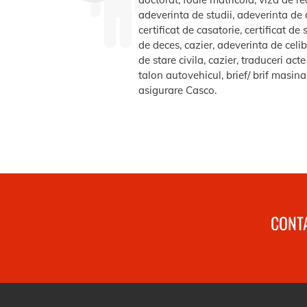
adeverinta de studii, adeverinta de a
certificat de casatorie, certificat d
de deces, cazier, adeverinta de celib
de stare civila, cazier, traduceri ac
talon autovehicul, brief/ brif masin
asigurare Casco.
CONTA