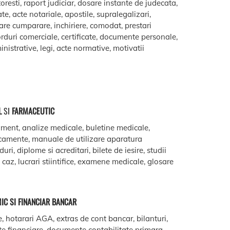
oresti, raport judiciar, dosare instante de judecata,
ate, acte notariale, apostile, supralegalizari,
are cumparare, inchiriere, comodat, prestari
acorduri comerciale, certificate, documente personale,
istrative, legi, acte normative, motivatii
L
SI
FARMACEUTIC
ment, analize medicale, buletine medicale,
camente, manuale de utilizare aparatura
ri, diplome si acreditari, bilete de iesire, studii
e caz, lucrari stiintifice, examene medicale, glosare
IC SI FINANCIAR BANCAR
e, hotarari AGA, extras de cont bancar, bilanturi,
te financiare, documente contabilitate primara,