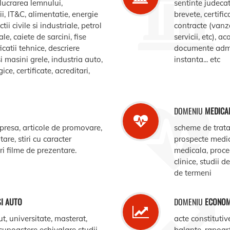
elucrarea lemnului,
sentinte judecat
, IT&C, alimentatie, energie
brevete, certific
ii civile si industriale, petrol
contracte (vanz
le, caiete de sarcini, fise
servicii, etc), 
catii tehnice, descriere
documente admin
i masini grele, industria auto,
instanta... etc
e, certificate, acreditari,
DOMENIU
MEDICA
 presa, articole de promovare,
scheme de trata
are, stiri cu caracter
prospecte medi
ari filme de prezentare.
medicala, procedu
clinice, studii d
de termeni
SI AUTO
DOMENIU
ECONOM
ut, universitate, masterat,
acte constitutiv
ecunoastere echivalare studii,
balante, rapoar