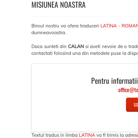
MISIUNEA NOASTRA
Biroul nostru va ofera traduceri
LATINA - ROMA
dumneavoastra.
Daca sunteti din
CALAN
si aveti nevoie de o tra
contactati folosind una din metodele puse la dispo
Pentru informatii
office
@
t
SO
Textul tradus in limba
LATINA
va fi trimis la adr