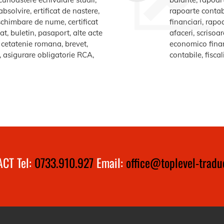
bsolvire, ertificat de nastere,
rapoarte contabi
e schimbare de nume, certificat
financiari, rapo
at, buletin, pasaport, alte acte
afaceri, scrisoa
te cetatenie romana, brevet,
economico financ
a, asigurare obligatorie RCA,
contabile, fiscal
CT Tel:
0733.910.927
Email:
office@toplevel-traduc