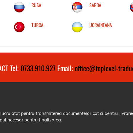
RUSA
SARBA
TURCA
UCRAINEANA
CT Tel:
0733.910.927
Email:
office@toplevel-traduc
cru atat pentru transmiterea documentelor cat si pentru livrarea
pul necesar pentru finalizarea.