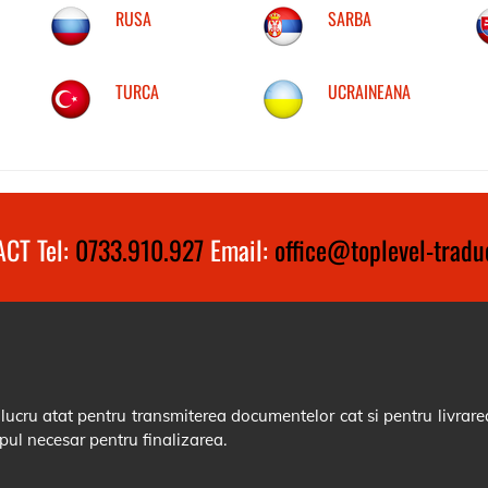
RUSA
SARBA
TURCA
UCRAINEANA
CT Tel:
0733.910.927
Email:
office@toplevel-traduc
cru atat pentru transmiterea documentelor cat si pentru livrarea
pul necesar pentru finalizarea.