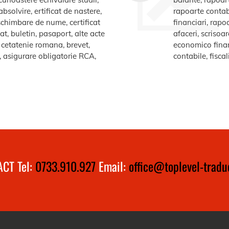
bsolvire, ertificat de nastere,
rapoarte contabi
e schimbare de nume, certificat
financiari, rapo
at, buletin, pasaport, alte acte
afaceri, scrisoa
te cetatenie romana, brevet,
economico financ
a, asigurare obligatorie RCA,
contabile, fiscal
CT Tel:
0733.910.927
Email:
office@toplevel-traduc