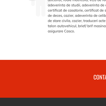
adeverinta de studii, adeverinta de a
certificat de casatorie, certificat d
de deces, cazier, adeverinta de celib
de stare civila, cazier, traduceri ac
talon autovehicul, brief/ brif masin
asigurare Casco.
CONTA