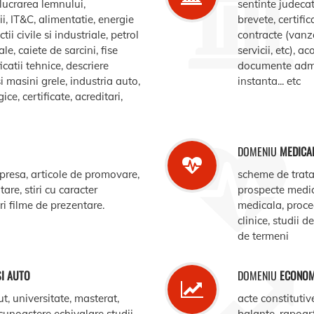
elucrarea lemnului,
sentinte judecat
, IT&C, alimentatie, energie
brevete, certific
ii civile si industriale, petrol
contracte (vanz
le, caiete de sarcini, fise
servicii, etc), 
catii tehnice, descriere
documente admin
i masini grele, industria auto,
instanta... etc
e, certificate, acreditari,
DOMENIU
MEDICA
 presa, articole de promovare,
scheme de trata
are, stiri cu caracter
prospecte medi
ari filme de prezentare.
medicala, procedu
clinice, studii d
de termeni
SI AUTO
DOMENIU
ECONOM
ut, universitate, masterat,
acte constitutiv
ecunoastere echivalare studii,
balante, rapoar