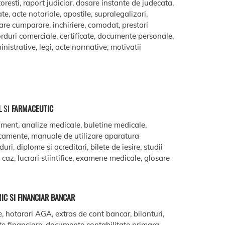
oresti, raport judiciar, dosare instante de judecata,
ate, acte notariale, apostile, supralegalizari,
are cumparare, inchiriere, comodat, prestari
acorduri comerciale, certificate, documente personale,
istrative, legi, acte normative, motivatii
L
SI
FARMACEUTIC
ment, analize medicale, buletine medicale,
camente, manuale de utilizare aparatura
ri, diplome si acreditari, bilete de iesire, studii
e caz, lucrari stiintifice, examene medicale, glosare
IC SI FINANCIAR BANCAR
e, hotarari AGA, extras de cont bancar, bilanturi,
te financiare, documente contabilitate primara,