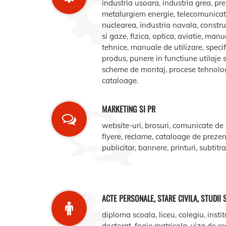
industria usoara, industria grea, pr
metalurgiem energie, telecomunicatii
nuclearea, industria navala, construct
si gaze, fizica, optica, aviatie, manua
tehnice, manuale de utilizare, specifi
produs, punere in functiune utilaje s
scheme de montaj, procese tehnologic
cataloage.
MARKETING SI PR
website-uri, brosuri, comunicate de
flyere, reclame, cataloage de prezent
publicitar, bannere, printuri, subtitr
ACTE PERSONALE, STARE CIVILA, STUDII 
diploma scoala, liceu, colegiu, instit
doctorat, foaie matricola, viza de r