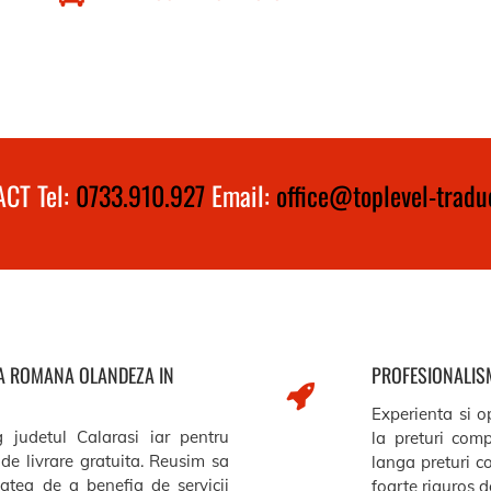
CT Tel:
0733.910.927
Email:
office@toplevel-traduc
ZA ROMANA OLANDEZA IN
PROFESIONALISM
Experienta si op
g judetul Calarasi iar pentru
la preturi comp
de livrare gratuita. Reusim sa
langa preturi c
itatea de a benefia de servicii
foarte riguros de