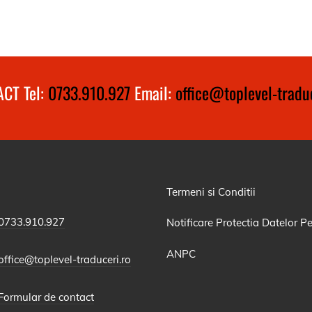
CT Tel:
0733.910.927
Email:
office@toplevel-traduc
Termeni si Conditii
0733.910.927
Notificare Protectia Datelor P
ANPC
office@toplevel-traduceri.ro
Formular de contact