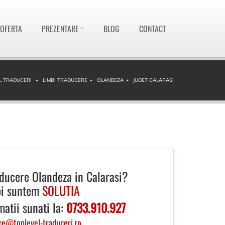
 OFERTA
PREZENTARE
BLOG
CONTACT
L TRADUCERI
LIMBI TRADUCERE
OLANDEZA
JUDET CALARASI
aducere Olandeza in Calarasi?
i suntem
SOLUTIA
matii sunati la:
0733.910.927
ce
@
toplevel-traduceri.ro