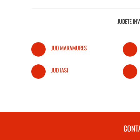
JUDETE IN
JUD MARAMURES
JUD IASI
CONTA