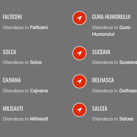
FALTICENI
GURA-HUMORULUI
Olandeza in
Falticeni
Olandeza in
Gura-
Humorului
SOLCA
SUCEAVA
Olandeza in
Solca
Olandeza in
Suceav
CAJVANA
DOLHASCA
Olandeza in
Cajvana
Olandeza in
Dolhasc
MILISAUTI
SALCEA
Olandeza in
Milisauti
Olandeza in
Salcea