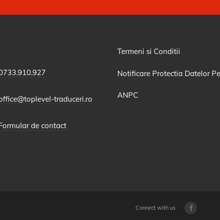
Termeni si Conditii
0733.910.927
Notificare Protectia Datelor P
ANPC
office@toplevel-traduceri.ro
Formular de contact
Connect with us