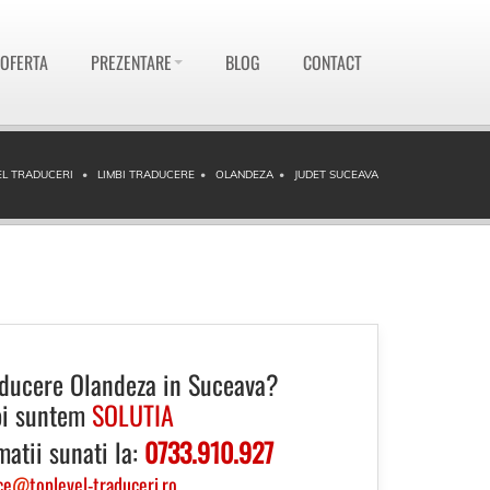
 OFERTA
PREZENTARE
BLOG
CONTACT
L TRADUCERI
LIMBI TRADUCERE
OLANDEZA
JUDET SUCEAVA
aducere Olandeza in Suceava?
i suntem
SOLUTIA
matii sunati la:
0733.910.927
ce
@
toplevel-traduceri.ro