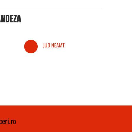
ANDEZA
JUD NEAMT
eri.ro