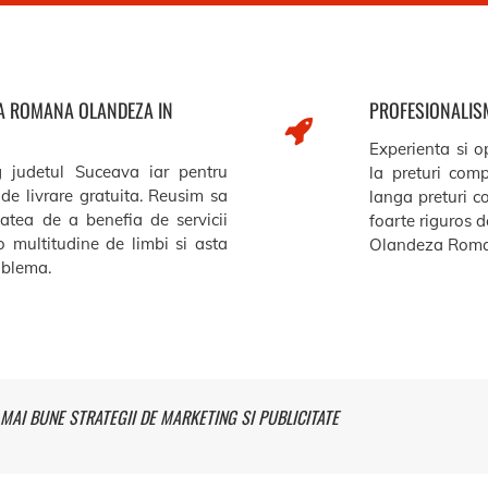
ZA ROMANA OLANDEZA IN
PROFESIONALISM
Experienta si op
g judetul Suceava iar pentru
la preturi comp
de livrare gratuita. Reusim sa
langa preturi c
itatea de a benefia de servicii
foarte riguros de
o multitudine de limbi si asta
Olandeza Roma
roblema.
MAI BUNE STRATEGII DE MARKETING SI PUBLICITATE