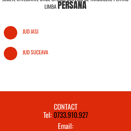
PERSANA
LIMBA
JUD IASI
JUD SUCEAVA
CONTACT
Tel:
0733.910.927
Email: