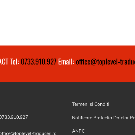
CT Tel:
0733.910.927
Email:
office@toplevel-traduc
Termeni si Conditii
0733.910.927
Notificare Protectia Datelor P
ANPC
office@toplevel-traduceri.ro