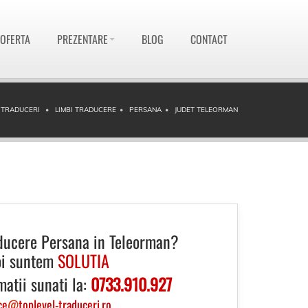
 OFERTA
PREZENTARE
BLOG
CONTACT
 TRADUCERI
LIMBI TRADUCERE
PERSANA
JUDET TELEORMAN
ducere Persana in Teleorman?
i suntem
SOLUTIA
matii sunati la:
0733.910.927
ce
@
toplevel-traduceri.ro