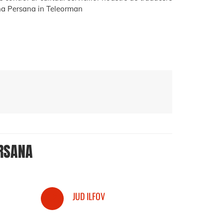
a Persana in Teleorman
RSANA
JUD ILFOV