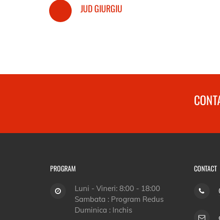
JUD GIURGIU
CONTA
PROGRAM
CONTACT
Luni - Vineri: 8:00 - 18:00
Sambata : Program Redus
Duminica : Inchis