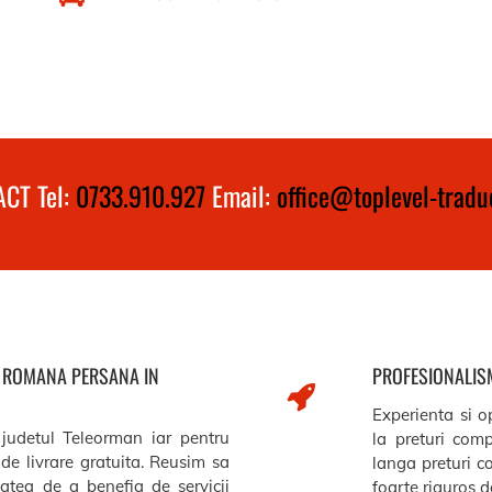
CT Tel:
0733.910.927
Email:
office@toplevel-traduc
A ROMANA PERSANA IN
PROFESIONALISM
Experienta si op
 judetul Teleorman iar pentru
la preturi comp
de livrare gratuita. Reusim sa
langa preturi c
itatea de a benefia de servicii
foarte riguros de