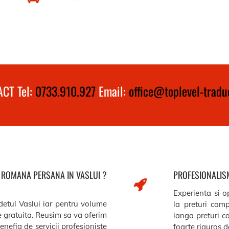
CT Tel:
0733.910.927
Email:
office@toplevel-traduc
A ROMANA PERSANA IN VASLUI ?
PROFESIONALISM
Experienta si op
udetul Vaslui iar pentru volume
la preturi comp
re gratuita. Reusim sa va oferim
langa preturi c
benefia de servicii profesioniste
foarte riguros de