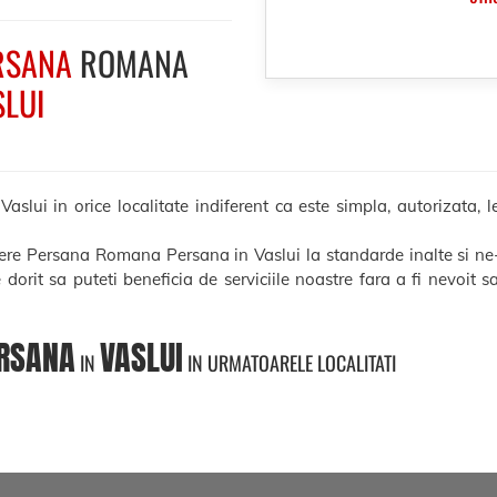
RSANA
ROMANA
SLUI
ui in orice localitate indiferent ca este simpla, autorizata, leg
cere Persana Romana Persana in Vaslui la standarde inalte si ne
e dorit sa puteti beneficia de serviciile noastre fara a fi nevoit 
RSANA
VASLUI
IN
IN URMATOARELE LOCALITATI