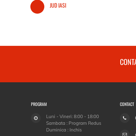
JUD IASI
CONTA
PROGRAM
CONTACT
Luni - Vineri: 8:00 - 18:00
Sambata : Program Redus
Duminica : Inchis