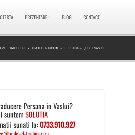
 OFERTA
PREZENTARE
BLOG
CONTACT
EVEL TRADUCERI
LIMBI TRADUCERE
PERSANA
JUDET VASLUI
raducere Persana in Vaslui?
i suntem
SOLUTIA
matii sunati la:
0733.910.927
ce
@
toplevel-traduceri.ro