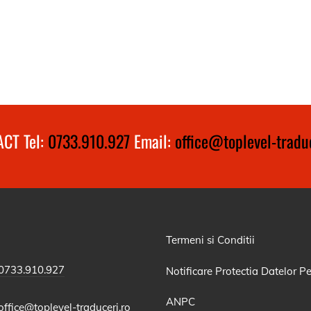
CT Tel:
0733.910.927
Email:
office@toplevel-traduc
Termeni si Conditii
0733.910.927
Notificare Protectia Datelor P
ANPC
office@toplevel-traduceri.ro