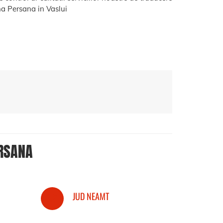
 Persana in Vaslui
RSANA
JUD NEAMT