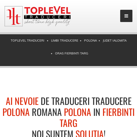
TOPLEVEL TRADUCERI
LIMBI TRADUCERE
POLONA
JUDET IALOMITA
ORAS FIERBINTI TARG
AI NEVOIE
DE TRADUCERI TRADUCERE
POLONA
ROMANA
POLONA
IN
FIERBINTI
TARG
NOI SUNTEM
SOLUTIA
!