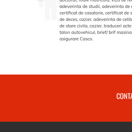
adeverinta de studii, adeverinta de a
certificat de casatorie, certificat d
de deces, cazier, adeverinta de celib
de stare civila, cazier, traduceri ac
talon autovehicul, brief/ brif masin
asigurare Casco.
CONTA