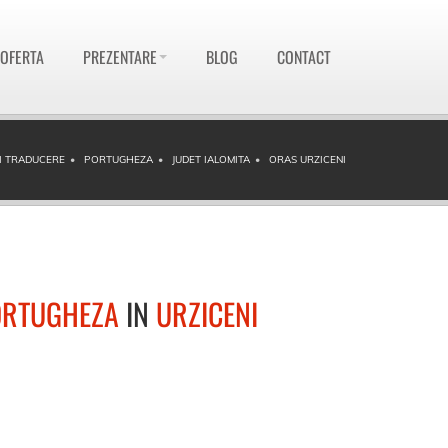
 OFERTA
PREZENTARE
BLOG
CONTACT
I TRADUCERE
PORTUGHEZA
JUDET IALOMITA
ORAS URZICENI
ORTUGHEZA
IN
URZICENI