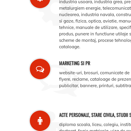
industria usoara, industria grea, pr
metalurgiem energie, telecomunicatii
nuclearea, industria navala, construct
si gaze, fizica, optica, aviatie, manua
tehnice, manuale de utilizare, specifi
produs, punere in functiune utilaje s
scheme de montaj, procese tehnologic
cataloage.
MARKETING SI PR
website-uri, brosuri, comunicate de
flyere, reclame, cataloage de prezent
publicitar, bannere, printuri, subtitr
ACTE PERSONALE, STARE CIVILA, STUDII 
diploma scoala, liceu, colegiu, instit
doctorat, foaie matricola, viza de r