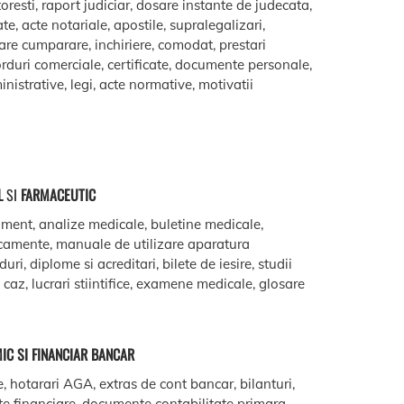
oresti, raport judiciar, dosare instante de judecata,
ate, acte notariale, apostile, supralegalizari,
are cumparare, inchiriere, comodat, prestari
acorduri comerciale, certificate, documente personale,
istrative, legi, acte normative, motivatii
L
SI
FARMACEUTIC
ment, analize medicale, buletine medicale,
camente, manuale de utilizare aparatura
ri, diplome si acreditari, bilete de iesire, studii
e caz, lucrari stiintifice, examene medicale, glosare
IC SI FINANCIAR BANCAR
e, hotarari AGA, extras de cont bancar, bilanturi,
te financiare, documente contabilitate primara,