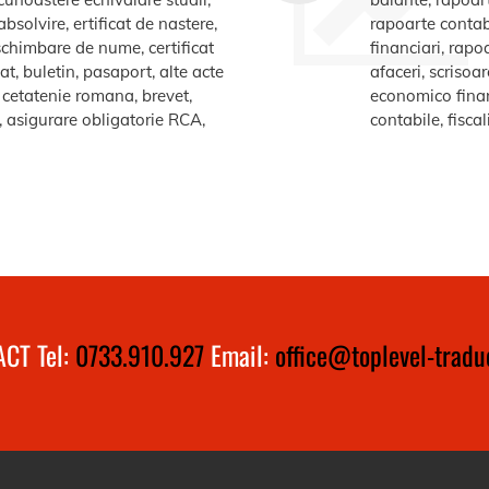
bsolvire, ertificat de nastere,
rapoarte contabi
e schimbare de nume, certificat
financiari, rapo
at, buletin, pasaport, alte acte
afaceri, scrisoa
te cetatenie romana, brevet,
economico financ
a, asigurare obligatorie RCA,
contabile, fiscal
CT Tel:
0733.910.927
Email:
office@toplevel-traduc