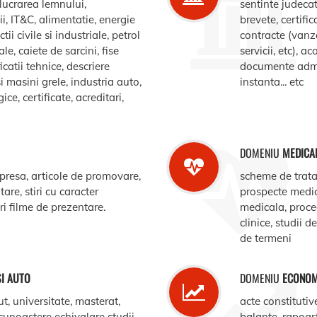
elucrarea lemnului,
sentinte judecat
, IT&C, alimentatie, energie
brevete, certific
ii civile si industriale, petrol
contracte (vanz
le, caiete de sarcini, fise
servicii, etc), 
catii tehnice, descriere
documente admin
i masini grele, industria auto,
instanta... etc
e, certificate, acreditari,
DOMENIU
MEDICA
 presa, articole de promovare,
scheme de trata
are, stiri cu caracter
prospecte medi
ari filme de prezentare.
medicala, procedu
clinice, studii d
de termeni
SI AUTO
DOMENIU
ECONOM
ut, universitate, masterat,
acte constitutiv
ecunoastere echivalare studii,
balante, rapoar