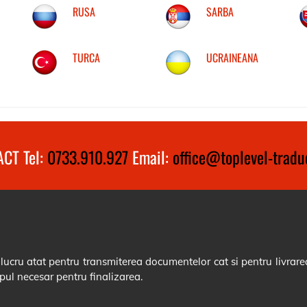
RUSA
SARBA
TURCA
UCRAINEANA
CT Tel:
0733.910.927
Email:
office@toplevel-traduc
cru atat pentru transmiterea documentelor cat si pentru livrarea
pul necesar pentru finalizarea.