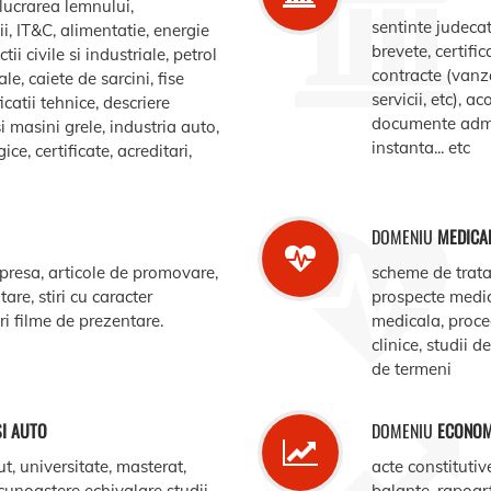
elucrarea lemnului,
sentinte judecat
, IT&C, alimentatie, energie
brevete, certific
ii civile si industriale, petrol
contracte (vanz
le, caiete de sarcini, fise
servicii, etc), 
catii tehnice, descriere
documente admin
i masini grele, industria auto,
instanta... etc
e, certificate, acreditari,
DOMENIU
MEDICA
 presa, articole de promovare,
scheme de trata
are, stiri cu caracter
prospecte medi
ari filme de prezentare.
medicala, procedu
clinice, studii d
de termeni
SI AUTO
DOMENIU
ECONOM
ut, universitate, masterat,
acte constitutiv
ecunoastere echivalare studii,
balante, rapoar