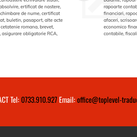
bsolvire, ertificat de nastere,
rapoarte contabi
e schimbare de nume, certificat
financiari, rapo
at, buletin, pasaport, alte acte
afaceri, scrisoa
te cetatenie romana, brevet,
economico financ
a, asigurare obligatorie RCA,
contabile, fiscal
CT Tel:
0733.910.927
Email:
office@toplevel-traduc