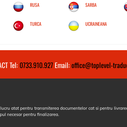
RUSA
SARBA
TURCA
UCRAINEANA
CT Tel:
0733.910.927
Email:
office@toplevel-traduc
cru atat pentru transmiterea documentelor cat si pentru livrarea
pul necesar pentru finalizarea.