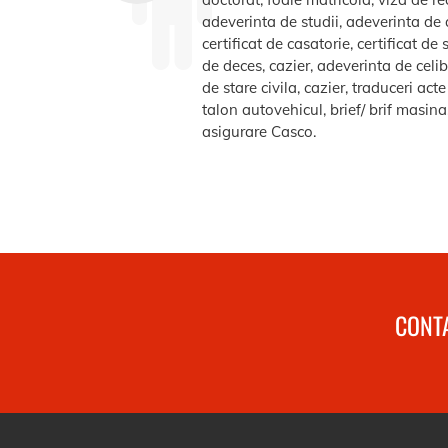
adeverinta de studii, adeverinta de a
certificat de casatorie, certificat d
de deces, cazier, adeverinta de celib
de stare civila, cazier, traduceri ac
talon autovehicul, brief/ brif masin
asigurare Casco.
CONTA