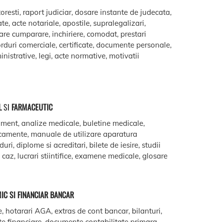
oresti, raport judiciar, dosare instante de judecata,
ate, acte notariale, apostile, supralegalizari,
are cumparare, inchiriere, comodat, prestari
acorduri comerciale, certificate, documente personale,
istrative, legi, acte normative, motivatii
L
SI
FARMACEUTIC
ment, analize medicale, buletine medicale,
camente, manuale de utilizare aparatura
ri, diplome si acreditari, bilete de iesire, studii
e caz, lucrari stiintifice, examene medicale, glosare
IC SI FINANCIAR BANCAR
e, hotarari AGA, extras de cont bancar, bilanturi,
te financiare, documente contabilitate primara,