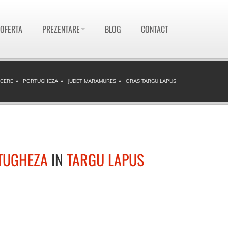
 OFERTA
PREZENTARE
BLOG
CONTACT
UCERE
PORTUGHEZA
JUDET MARAMURES
ORAS TARGU LAPUS
TUGHEZA
IN
TARGU LAPUS