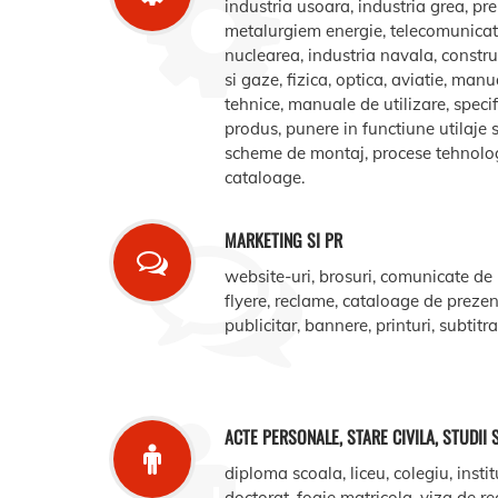
industria usoara, industria grea, pr
metalurgiem energie, telecomunicatii
nuclearea, industria navala, construct
si gaze, fizica, optica, aviatie, manua
tehnice, manuale de utilizare, specifi
produs, punere in functiune utilaje s
scheme de montaj, procese tehnologic
cataloage.
MARKETING SI PR
website-uri, brosuri, comunicate de
flyere, reclame, cataloage de prezent
publicitar, bannere, printuri, subtitr
ACTE PERSONALE, STARE CIVILA, STUDII 
diploma scoala, liceu, colegiu, instit
doctorat, foaie matricola, viza de r