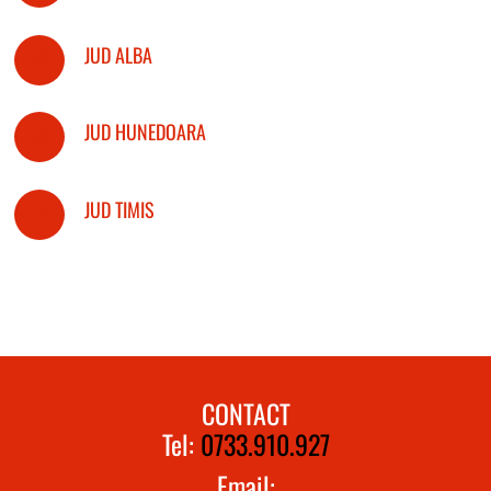
JUD ALBA
JUD HUNEDOARA
JUD TIMIS
CONTACT
Tel:
0733.910.927
Email: