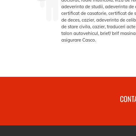
adeverinta de studii, adeverinta de a
certificat de casatorie, certificat d
de deces, cazier, adeverinta de celib
de stare civila, cazier, traduceri ac
talon autovehicul, brief/ brif masin
asigurare Casco.
CONTA