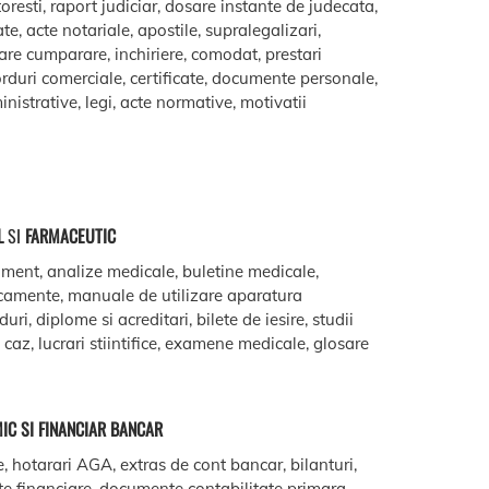
oresti, raport judiciar, dosare instante de judecata,
ate, acte notariale, apostile, supralegalizari,
are cumparare, inchiriere, comodat, prestari
acorduri comerciale, certificate, documente personale,
istrative, legi, acte normative, motivatii
L
SI
FARMACEUTIC
ment, analize medicale, buletine medicale,
camente, manuale de utilizare aparatura
ri, diplome si acreditari, bilete de iesire, studii
e caz, lucrari stiintifice, examene medicale, glosare
IC SI FINANCIAR BANCAR
e, hotarari AGA, extras de cont bancar, bilanturi,
te financiare, documente contabilitate primara,