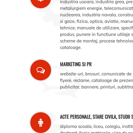
industria usoara, industria grea, pr
metalurgiem energie, telecomunicatii
nuclearea, industria navala, construct
si gaze, fizica, optica, aviatie, manua
tehnice, manuale de utilizare, specifi
produs, punere in functiune utilaje s
scheme de montaj, procese tehnologic
cataloage.
MARKETING SI PR
website-uri, brosuri, comunicate de
flyere, reclame, cataloage de prezent
publicitar, bannere, printuri, subtitr
ACTE PERSONALE, STARE CIVILA, STUDII 
diploma scoala, liceu, colegiu, instit
doctorat, foaie matricola, viza de r