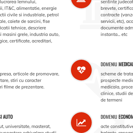
elucrarea lemnului,
sentinte judecat
, IT&C, alimentatie, energie
brevete, certific
ii civile si industriale, petrol
contracte (vanz
le, caiete de sarcini, fise
servicii, etc), 
catii tehnice, descriere
documente admin
i masini grele, industria auto,
instanta... etc
e, certificate, acreditari,
DOMENIU
MEDICA
 presa, articole de promovare,
scheme de trata
are, stiri cu caracter
prospecte medi
ari filme de prezentare.
medicala, procedu
clinice, studii d
de termeni
SI AUTO
DOMENIU
ECONOM
ut, universitate, masterat,
acte constitutiv
ecunoastere echivalare studii,
balante, rapoar