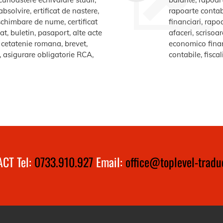
bsolvire, ertificat de nastere,
rapoarte contabi
e schimbare de nume, certificat
financiari, rapo
at, buletin, pasaport, alte acte
afaceri, scrisoa
te cetatenie romana, brevet,
economico financ
a, asigurare obligatorie RCA,
contabile, fiscal
CT Tel:
0733.910.927
Email:
office@toplevel-traduc