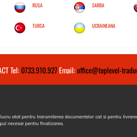
RUSA
SARBA
TURCA
UCRAINEANA
CT Tel:
0733.910.927
Email:
office@toplevel-traduc
cru atat pentru transmiterea documentelor cat si pentru livrarea
pul necesar pentru finalizarea.