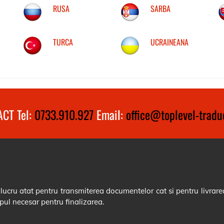
RUSA
SARBA
TURCA
UCRAINEANA
CT Tel:
0733.910.927
Email:
office@toplevel-traduc
cru atat pentru transmiterea documentelor cat si pentru livrarea
pul necesar pentru finalizarea.