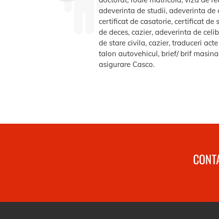
adeverinta de studii, adeverinta de a
certificat de casatorie, certificat d
de deces, cazier, adeverinta de celib
de stare civila, cazier, traduceri ac
talon autovehicul, brief/ brif masin
asigurare Casco.
CONTA