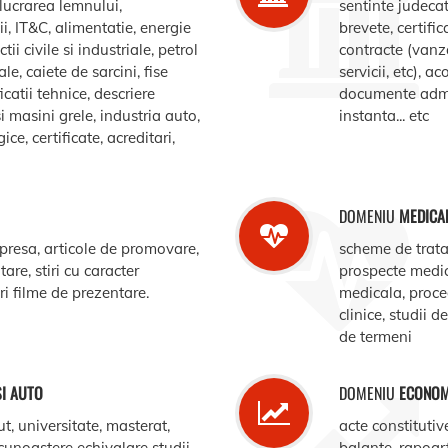
elucrarea lemnului,
sentinte judecat
, IT&C, alimentatie, energie
brevete, certific
ii civile si industriale, petrol
contracte (vanz
le, caiete de sarcini, fise
servicii, etc), 
catii tehnice, descriere
documente admin
i masini grele, industria auto,
instanta... etc
e, certificate, acreditari,
DOMENIU
MEDICA
 presa, articole de promovare,
scheme de trata
are, stiri cu caracter
prospecte medi
ari filme de prezentare.
medicala, procedu
clinice, studii d
de termeni
SI AUTO
DOMENIU
ECONOM
ut, universitate, masterat,
acte constitutiv
ecunoastere echivalare studii,
balante, rapoar