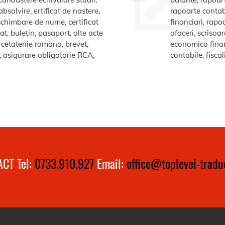
bsolvire, ertificat de nastere,
rapoarte contabi
e schimbare de nume, certificat
financiari, rapo
at, buletin, pasaport, alte acte
afaceri, scrisoa
te cetatenie romana, brevet,
economico financ
a, asigurare obligatorie RCA,
contabile, fiscal
CT Tel:
0733.910.927
Email:
office@toplevel-traduc