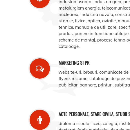
industria usoara, industria grea, pr
metalurgiem energie, telecomunicatii
nuclearea, industria navala, construct
si gaze, fizica, optica, aviatie, manua
tehnice, manuale de utilizare, specifi
produs, punere in functiune utilaje s
scheme de montaj, procese tehnologic
cataloage.
MARKETING SI PR
website-uri, brosuri, comunicate de
flyere, reclame, cataloage de prezent
publicitar, bannere, printuri, subtitr
ACTE PERSONALE, STARE CIVILA, STUDII 
diploma scoala, liceu, colegiu, instit
doctorat, foaie matricola, viza de r