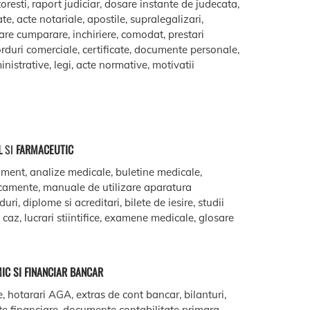
oresti, raport judiciar, dosare instante de judecata,
ate, acte notariale, apostile, supralegalizari,
are cumparare, inchiriere, comodat, prestari
acorduri comerciale, certificate, documente personale,
istrative, legi, acte normative, motivatii
L
SI
FARMACEUTIC
ment, analize medicale, buletine medicale,
camente, manuale de utilizare aparatura
ri, diplome si acreditari, bilete de iesire, studii
e caz, lucrari stiintifice, examene medicale, glosare
IC SI FINANCIAR BANCAR
e, hotarari AGA, extras de cont bancar, bilanturi,
te financiare, documente contabilitate primara,