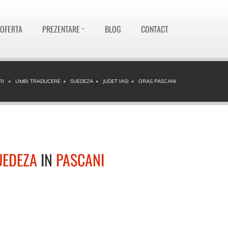
 OFERTA
PREZENTARE
BLOG
CONTACT
RI
LIMBI TRADUCERE
SUEDEZA
JUDET IASI
ORAS PASCANI
UEDEZA
IN
PASCANI