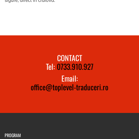
sigure, direct in craiova.
CONTACT
Tel:
0733.910.927
Email:
office@toplevel-traduceri.ro
PROGRAM