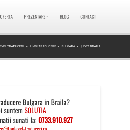
 OFERTA
PREZENTARE
BLOG
CONTACT
EVEL TRADUCERI
LIMBI TRADUCERE
BULGARA
JUDET BRAILA
raducere Bulgara in Braila?
i suntem
SOLUTIA
matii sunati la:
0733.910.927
ce
@
toplevel-traduceri.ro