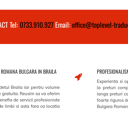
CT Tel:
0733.910.927
Email:
office@toplevel-traduc
A ROMANA BULGARA IN BRAILA
PROFESIONALISM
Experienta si op
udetul Braila iar pentru volume
la preturi comp
re gratuita. Reusim sa va oferim
langa preturi c
benefia de servicii profesioniste
foarte riguros de
e limbi si asta fara ca locatia
Bulgara Romana