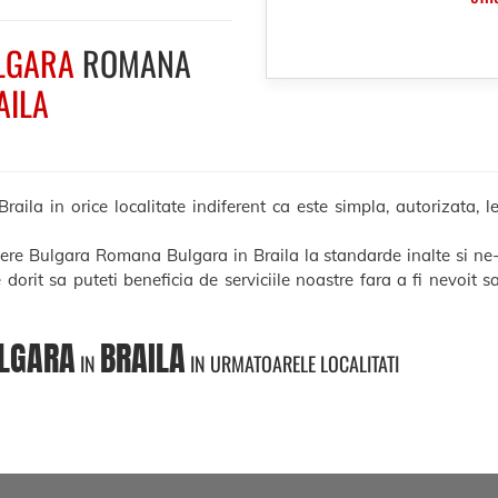
LGARA
ROMANA
AILA
la in orice localitate indiferent ca este simpla, autorizata, leg
cere Bulgara Romana Bulgara in Braila la standarde inalte si ne
e dorit sa puteti beneficia de serviciile noastre fara a fi nevoit 
LGARA
BRAILA
IN
IN URMATOARELE LOCALITATI