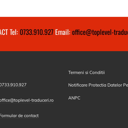
CT Tel:
0733.910.927
Email:
office@toplevel-traduc
Termeni si Conditii
0733.910.927
Notificare Protectia Datelor P
ANPC
office@toplevel-traduceri.ro
Formular de contact