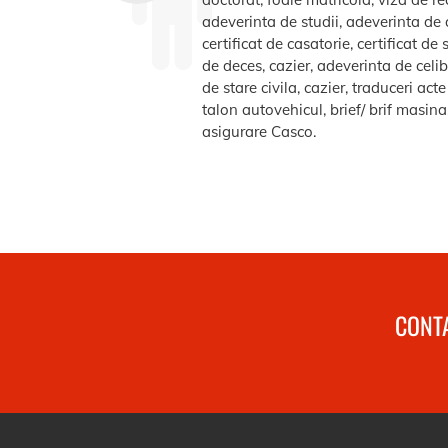
adeverinta de studii, adeverinta de a
certificat de casatorie, certificat d
de deces, cazier, adeverinta de celib
de stare civila, cazier, traduceri ac
talon autovehicul, brief/ brif masin
asigurare Casco.
CONTA