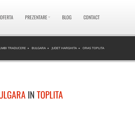
 OFERTA
PREZENTARE
BLOG
CONTACT
LIMBI TRADUCERE
BULGARA
JUDET HARGHITA
ORAS TOPLITA
ULGARA
IN
TOPLITA