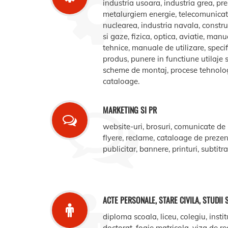
industria usoara, industria grea, pr
metalurgiem energie, telecomunicatii
nuclearea, industria navala, construct
si gaze, fizica, optica, aviatie, manua
tehnice, manuale de utilizare, specifi
produs, punere in functiune utilaje s
scheme de montaj, procese tehnologic
cataloage.
MARKETING SI PR
website-uri, brosuri, comunicate de
flyere, reclame, cataloage de prezent
publicitar, bannere, printuri, subtitr
ACTE PERSONALE, STARE CIVILA, STUDII 
diploma scoala, liceu, colegiu, instit
doctorat, foaie matricola, viza de r