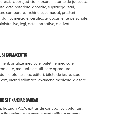
oresti, raport judiciar, dosare instante de judecata,
ate, acte notariale, apostile, supralegalizari,
are cumparare, inchiriere, comodat, prestari
acorduri comerciale, certificate, documente personale,
istrative, legi, acte normative, motivatii
L
SI
FARMACEUTIC
ment, analize medicale, buletine medicale,
camente, manuale de utilizare aparatura
ri, diplome si acreditari, bilete de iesire, studii
e caz, lucrari stiintifice, examene medicale, glosare
IC SI FINANCIAR BANCAR
e, hotarari AGA, extras de cont bancar, bilanturi,
te financiare, documente contabilitate primara,