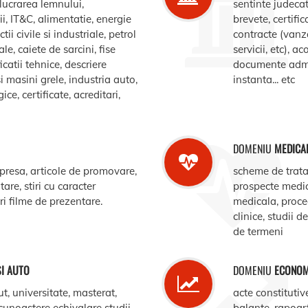
elucrarea lemnului,
sentinte judecat
, IT&C, alimentatie, energie
brevete, certific
ii civile si industriale, petrol
contracte (vanz
le, caiete de sarcini, fise
servicii, etc), 
catii tehnice, descriere
documente admin
i masini grele, industria auto,
instanta... etc
e, certificate, acreditari,
DOMENIU
MEDICA
 presa, articole de promovare,
scheme de trata
are, stiri cu caracter
prospecte medi
ari filme de prezentare.
medicala, procedu
clinice, studii d
de termeni
SI AUTO
DOMENIU
ECONOM
ut, universitate, masterat,
acte constitutiv
ecunoastere echivalare studii,
balante, rapoar