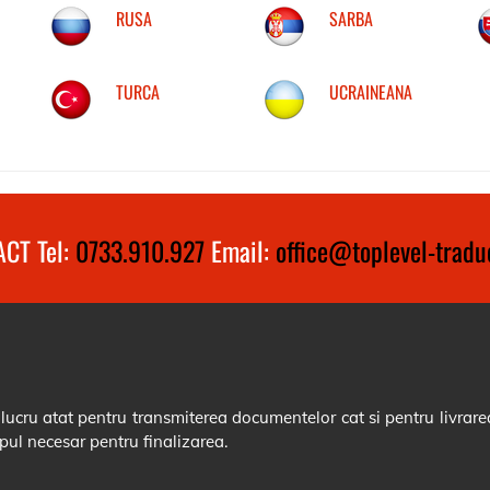
RUSA
SARBA
TURCA
UCRAINEANA
CT Tel:
0733.910.927
Email:
office@toplevel-traduc
cru atat pentru transmiterea documentelor cat si pentru livrarea
pul necesar pentru finalizarea.