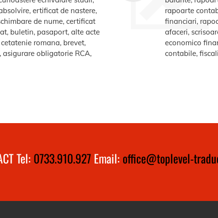
bsolvire, ertificat de nastere,
rapoarte contabi
e schimbare de nume, certificat
financiari, rapo
at, buletin, pasaport, alte acte
afaceri, scrisoa
te cetatenie romana, brevet,
economico financ
a, asigurare obligatorie RCA,
contabile, fiscal
CT Tel:
0733.910.927
Email:
office@toplevel-traduc