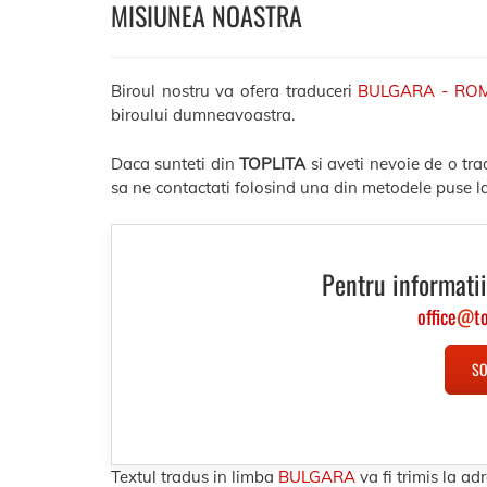
MISIUNEA NOASTRA
Biroul nostru va ofera traduceri
BULGARA - RO
biroului dumneavoastra.
Daca sunteti din
TOPLITA
si aveti nevoie de o tr
sa ne contactati folosind una din metodele puse la
Pentru informatii
office
@
t
SO
Textul tradus in limba
BULGARA
va fi trimis la 