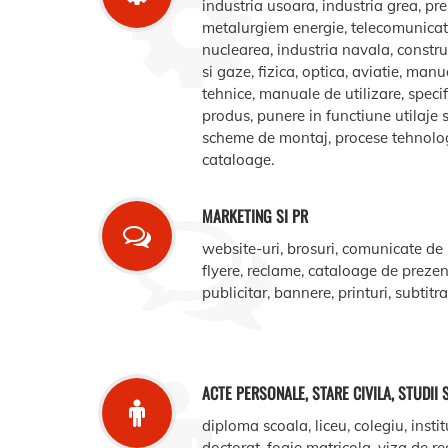
industria usoara, industria grea, pr
metalurgiem energie, telecomunicatii
nuclearea, industria navala, construct
si gaze, fizica, optica, aviatie, manua
tehnice, manuale de utilizare, specifi
produs, punere in functiune utilaje s
scheme de montaj, procese tehnologic
cataloage.
MARKETING SI PR
website-uri, brosuri, comunicate de
flyere, reclame, cataloage de prezent
publicitar, bannere, printuri, subtitr
ACTE PERSONALE, STARE CIVILA, STUDII 
diploma scoala, liceu, colegiu, instit
doctorat, foaie matricola, viza de r