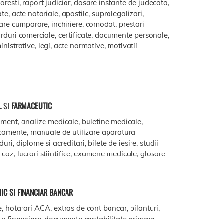
oresti, raport judiciar, dosare instante de judecata,
ate, acte notariale, apostile, supralegalizari,
are cumparare, inchiriere, comodat, prestari
acorduri comerciale, certificate, documente personale,
istrative, legi, acte normative, motivatii
L
SI
FARMACEUTIC
ment, analize medicale, buletine medicale,
camente, manuale de utilizare aparatura
ri, diplome si acreditari, bilete de iesire, studii
e caz, lucrari stiintifice, examene medicale, glosare
IC SI FINANCIAR BANCAR
e, hotarari AGA, extras de cont bancar, bilanturi,
te financiare, documente contabilitate primara,