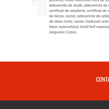
adeverinta de studii, adeverinta de a
certificat de casatorie, certificat d
de deces, cazier, adeverinta de celib
de stare civila, cazier, traduceri ac
talon autovehicul, brief/ brif masin
asigurare Casco.
CONTA