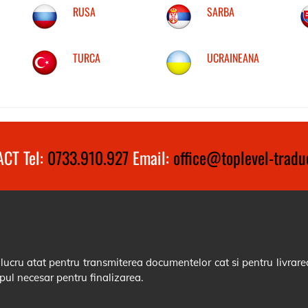
RUSA
SARBA
TURCA
UCRAINEANA
CT Tel:
0733.910.927
Email:
office@toplevel-traduc
cru atat pentru transmiterea documentelor cat si pentru livrarea
pul necesar pentru finalizarea.