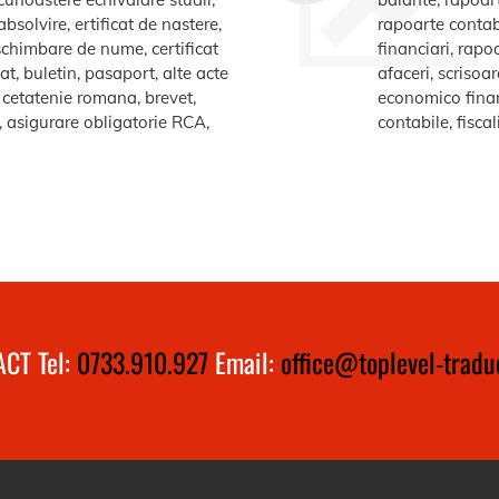
bsolvire, ertificat de nastere,
rapoarte contabi
e schimbare de nume, certificat
financiari, rapo
at, buletin, pasaport, alte acte
afaceri, scrisoa
te cetatenie romana, brevet,
economico financ
a, asigurare obligatorie RCA,
contabile, fiscal
CT Tel:
0733.910.927
Email:
office@toplevel-traduc