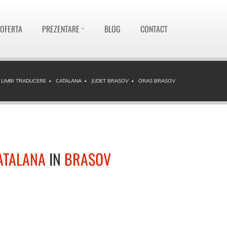
 OFERTA
PREZENTARE
BLOG
CONTACT
LIMBI TRADUCERE
CATALANA
JUDET BRASOV
ORAS BRASOV
ATALANA
IN
BRASOV