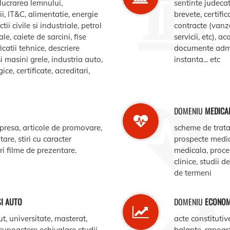
elucrarea lemnului,
sentinte judecat
, IT&C, alimentatie, energie
brevete, certific
ii civile si industriale, petrol
contracte (vanz
le, caiete de sarcini, fise
servicii, etc), 
catii tehnice, descriere
documente admin
i masini grele, industria auto,
instanta... etc
e, certificate, acreditari,
DOMENIU
MEDICA
 presa, articole de promovare,
scheme de trata
are, stiri cu caracter
prospecte medi
ari filme de prezentare.
medicala, procedu
clinice, studii d
de termeni
SI AUTO
DOMENIU
ECONOM
ut, universitate, masterat,
acte constitutiv
ecunoastere echivalare studii,
balante, rapoar