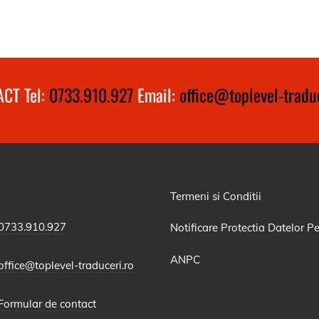
CT Tel:
0733.910.927
Email:
office@toplevel-traduc
Termeni si Conditii
0733.910.927
Notificare Protectia Datelor P
ANPC
office@toplevel-traduceri.ro
Formular de contact