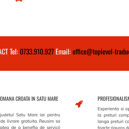
CT Tel:
0733.910.927
Email:
office@toplevel-traduc
 ROMANA CROATA IN SATU MARE
PROFESIONALISM
Experienta si op
 judetul Satu Mare iar pentru
la preturi comp
de livrare gratuita. Reusim sa
langa preturi c
itatea de a benefia de servicii
foarte riguros de