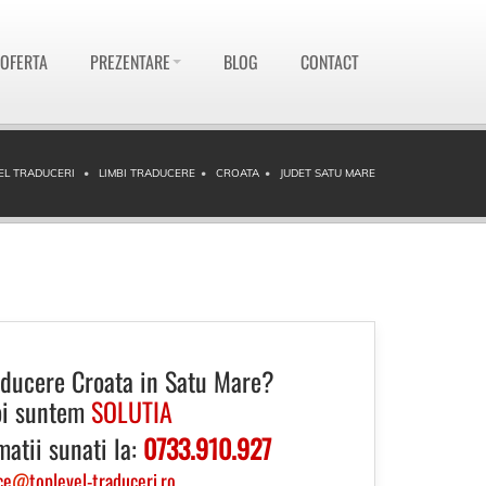
 OFERTA
PREZENTARE
BLOG
CONTACT
EL TRADUCERI
LIMBI TRADUCERE
CROATA
JUDET SATU MARE
aducere Croata in Satu Mare?
i suntem
SOLUTIA
matii sunati la:
0733.910.927
ce
@
toplevel-traduceri.ro