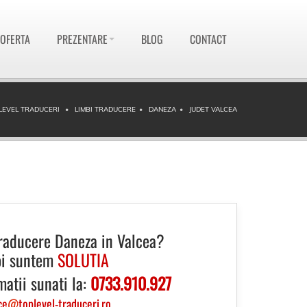
 OFERTA
PREZENTARE
BLOG
CONTACT
LEVEL TRADUCERI
LIMBI TRADUCERE
DANEZA
JUDET VALCEA
raducere Daneza in Valcea?
i suntem
SOLUTIA
matii sunati la:
0733.910.927
ce
@
toplevel-traduceri.ro