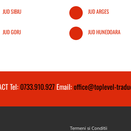
JUD SIBIU
JUD ARGES
JUD GORJ
JUD HUNEDOARA
CT Tel:
0733.910.927
Email:
office@toplevel-traduc
Termeni si Conditii