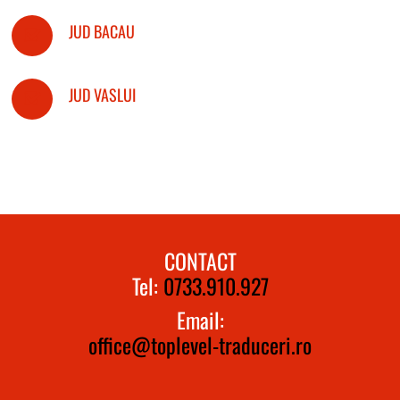
JUD BACAU
JUD VASLUI
CONTACT
Tel:
0733.910.927
Email:
office@toplevel-traduceri.ro